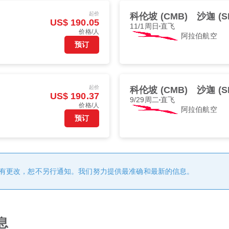
起价
科伦坡 (CMB)
沙迦 (S
US$ 190.05
11/1周日
直飞
价格/人
阿拉伯航空
预订
起价
科伦坡 (CMB)
沙迦 (S
US$ 190.37
9/29周二
直飞
价格/人
阿拉伯航空
预订
有更改，恕不另行通知。我们努力提供最准确和最新的信息。
息