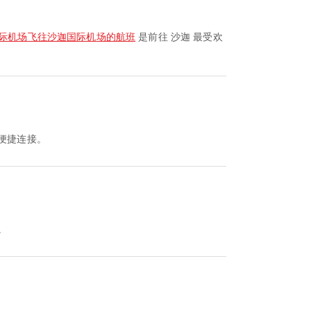
际机场飞往沙迦国际机场的航班
是前往 沙迦 最受欢
便捷连接。
。