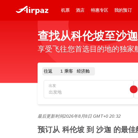
机票
酒店
特惠专区
我的预订
查找从科伦坡至沙迦
享受飞往您首选目的地的独家
往返
1 乘客
经济舱
出发
最后更新时间
2026年8月8日 GMT+0 20:32
预订从 科伦坡 到 沙迦 的最