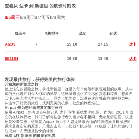
查看从 达卡 到 新德里 的航班时刻表
8/5周三
8/6周四
8/7周五
8/8周六
航班号
飞机型号
出发
到达
AI238
-
15:10
17:15
达卡
6E1104
-
16:30
18:40
达卡
发现最佳旅行，获得完美的旅行体验
开始您的新德里之旅
踏上难忘的冒险之旅，前往新德里，这里的每个角落都展现着新的故事。从丰
富的文化遗产到令人惊叹的风景，这座城市提供了无尽的探索和惊喜。想象自
己漫步在充满活力的街道上，品尝当地美食，沉浸在这座城市的独特魅力中。
从达卡开始您的旅程，找到完美的机票，让您的旅程难忘。
Airpaz 作为您经验丰富的旅行伙伴
使用 Airpaz，您可以轻松预订从 达卡 飞往 新德里 的机票。作为自 2011 年成
立的在线旅行社，我们了解每位旅行者的追求各不相同，无论是舒适度、快捷
还是经济实惠。这就是 Airpaz 致力于为您提供最合适的航班选择并根据您的
需求量身定制的原因。只需点击几下，您就可以获得一张机票，让您的旅行计
划成为一次无缝且愉快的体验。
获取飞往 新德里 的最便宜机票