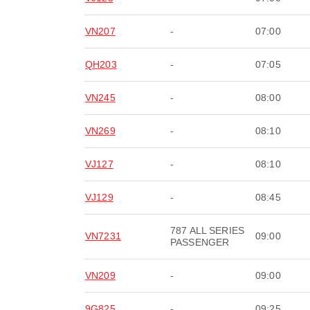
VN207
-
07:00
QH203
-
07:05
VN245
-
08:00
VN269
-
08:10
VJ127
-
08:10
VJ129
-
08:45
787 ALL SERIES
VN7231
09:00
PASSENGER
VN209
-
09:00
9G825
-
09:25