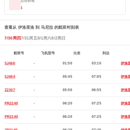
总目的地
1
查看从 伊洛里洛 到 马尼拉 的航班时刻表
7/30周四
7/31周五
8/1周六
8/2周日
航班号
飞机型号
出发
到达
5J466
-
01:50
03:10
伊洛
5J464
-
05:45
07:05
伊洛
Z2307
-
05:50
06:55
伊洛
PR2140
-
06:20
07:25
伊洛
PR2140
-
06:20
07:25
伊洛