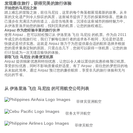
发现最佳旅行，获得完美的旅行体验
开始您的马尼拉之旅
踏上难忘的冒险之旅，前往马尼拉，这里的每个角落都展现着新的故事。从丰
富的文化遗产到令人惊叹的风景，这座城市提供了无尽的探索和惊喜。想象自
己漫步在充满活力的街道上，品尝当地美食，沉浸在这座城市的独特魅力中。
从伊洛里洛开始您的旅程，找到完美的机票，让您的旅程难忘。
Airpaz 作为您经验丰富的旅行伙伴
使用 Airpaz，您可以轻松预订从 伊洛里洛 飞往 马尼拉 的机票。作为自 2011
年成立的在线旅行社，我们了解每位旅行者的追求各不相同，无论是舒适度、
快捷还是经济实惠。这就是 Airpaz 致力于为您提供最合适的航班选择并根据
您的需求量身定制的原因。只需点击几下，您就可以获得一张机票，让您的旅
行计划成为一次无缝且愉快的体验。
获取飞往 马尼拉 的最便宜机票
Airpaz 提供独家优惠和特别优惠，让您以令人难以置信的实惠价格预订机票。
享受折扣优惠，同时不影响质量或舒适度。有了 Airpaz，前往您的梦想目的地
从未如此简单。通过 Airpaz 预订您的廉价航班，享受非凡的旅行体验和无与
伦比的节省。
从 伊洛里洛 飞往 马尼拉 的可用航空公司列表
菲律宾亚洲航空
宿务太平洋航空
菲律宾航空