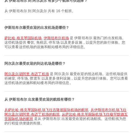
从 伊斯坦布尔 到 阿尔及尔 有多少个航班可供选择？
从 伊斯坦布尔 到 阿尔及尔 共有 16 个航班。
伊斯坦布尔最受欢迎的出发机场是哪些？
萨比哈·格克琴国际机场
,
伊斯坦布尔机场
是 伊斯坦布尔 最热门的出发机场。
这些机场提供 餐饮, 免税店, 停车场 以及更多设施，以提升您的旅行体验。您
可以查看这些机场的设施和航站楼布局的详细信息。
阿尔及尔最受欢迎的到达机场是哪些？
阿尔及尔胡阿里·布迈丁机场
是 阿尔及尔 最受欢迎的抵达机场。这些机场提供
祈祷室, 停车场, 摆渡车 以及更多便利设施，以提升您的旅行体验。您可以查看
这些机场的设施和航站楼布局的详细信息。
从 伊斯坦布尔 出发最受欢迎的航线有哪些？
从萨比哈·格克琴国际机场飞往吉隆坡国际机场的航班
,
从伊斯坦布尔机场飞往
阿尔及尔胡阿里·布迈丁机场的航班
,
从萨比哈·格克琴国际机场飞往穆罕默德五
世国际机场的航班
是从 伊斯坦布尔 出发最受欢迎的机场航线。这些航线为您
的行程提供便捷的衔接。