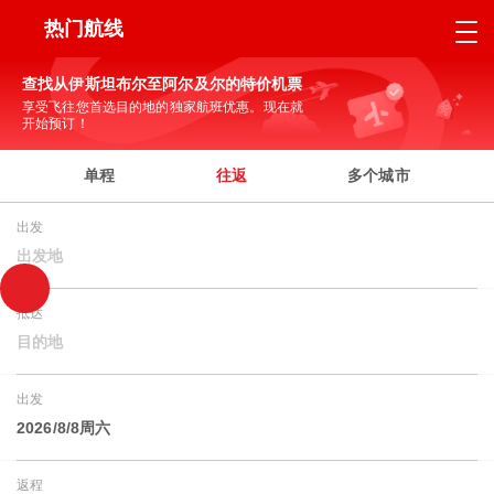
热门航线
查找从伊斯坦布尔至阿尔及尔的特价机票
享受飞往您首选目的地的独家航班优惠。现在就
开始预订！
单程
往返
多个城市
出发
出发地
抵达
目的地
出发
2026/8/8周六
返程