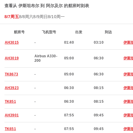
查看从 伊斯坦布尔 到 阿尔及尔 的航班时刻表
8/7周五
8/8周六
8/9周日
8/10周一
航班号
飞机型号
出发
到达
AH3015
-
01:40
03:10
伊斯
Airbus A330-
AH3019
05:00
06:30
伊斯
200
TK8673
-
05:00
06:30
伊斯
AH3923
-
06:30
08:15
伊斯
TK851
-
06:30
08:15
伊斯
AH3901
-
07:55
09:45
伊斯
TK651
-
07:55
09:45
伊斯