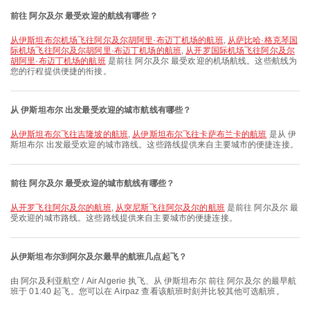
前往 阿尔及尔 最受欢迎的航线有哪些？
从伊斯坦布尔机场飞往阿尔及尔胡阿里·布迈丁机场的航班
,
从萨比哈·格克琴国
际机场飞往阿尔及尔胡阿里·布迈丁机场的航班
,
从开罗国际机场飞往阿尔及尔
胡阿里·布迈丁机场的航班
是前往 阿尔及尔 最受欢迎的机场航线。这些航线为
您的行程提供便捷的衔接。
从 伊斯坦布尔 出发最受欢迎的城市航线有哪些？
从伊斯坦布尔飞往吉隆坡的航班
,
从伊斯坦布尔飞往卡萨布兰卡的航班
是从 伊
斯坦布尔 出发最受欢迎的城市路线。这些路线提供来自主要城市的便捷连接。
前往 阿尔及尔 最受欢迎的城市航线有哪些？
从开罗飞往阿尔及尔的航班
,
从突尼斯飞往阿尔及尔的航班
是前往 阿尔及尔 最
受欢迎的城市路线。这些路线提供来自主要城市的便捷连接。
从伊斯坦布尔到阿尔及尔最早的航班几点起飞？
由 阿尔及利亚航空 / Air Algerie 执飞、从 伊斯坦布尔 前往 阿尔及尔 的最早航
班于 01:40 起飞。您可以在 Airpaz 查看该航班时刻并比较其他可选航班。