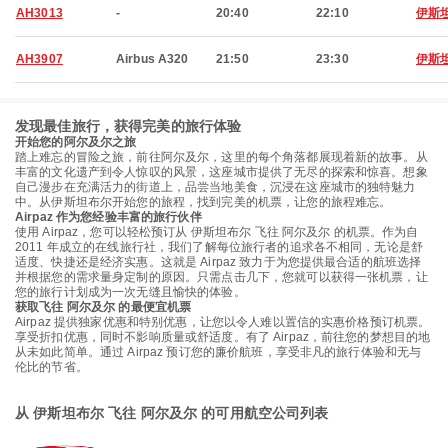
AH3013
-
20:40
22:10
伊斯
AH3907
Airbus A320
21:50
23:30
伊斯
发现最佳旅行，获得完美的旅行体验
开始您的阿尔及尔之旅
踏上难忘的冒险之旅，前往阿尔及尔，这里的每个角落都展现着新的故事。从
丰富的文化遗产到令人惊叹的风景，这座城市提供了无尽的探索和惊喜。想象
自己漫步在充满活力的街道上，品尝当地美食，沉浸在这座城市的独特魅力
中。从伊斯坦布尔开始您的旅程，找到完美的机票，让您的旅程难忘。
Airpaz 作为您经验丰富的旅行伙伴
使用 Airpaz，您可以轻松预订从 伊斯坦布尔 飞往 阿尔及尔 的机票。作为自
2011 年成立的在线旅行社，我们了解每位旅行者的追求各不相同，无论是舒
适度、快捷还是经济实惠。这就是 Airpaz 致力于为您提供最合适的航班选择
并根据您的需求量身定制的原因。只需点击几下，您就可以获得一张机票，让
您的旅行计划成为一次无缝且愉快的体验。
获取飞往 阿尔及尔 的最便宜机票
Airpaz 提供独家优惠和特别优惠，让您以令人难以置信的实惠价格预订机票。
享受折扣优惠，同时不影响质量或舒适度。有了 Airpaz，前往您的梦想目的地
从未如此简单。通过 Airpaz 预订您的廉价航班，享受非凡的旅行体验和无与
伦比的节省。
从 伊斯坦布尔 飞往 阿尔及尔 的可用航空公司列表