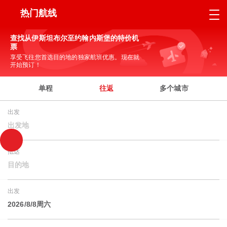
热门航线
查找从伊斯坦布尔至约翰内斯堡的特价机
票
享受飞往您首选目的地的独家航班优惠。现在就
开始预订！
单程
往返
多个城市
出发
出发地
抵达
目的地
出发
2026/8/8周六