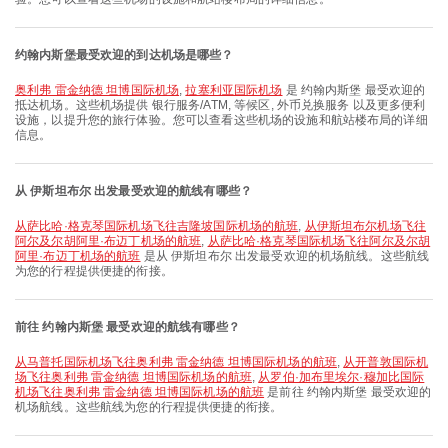
约翰内斯堡最受欢迎的到达机场是哪些？
奥利弗 雷金纳德 坦博国际机场
,
拉塞利亚国际机场
是 约翰内斯堡 最受欢迎的
抵达机场。这些机场提供 银行服务/ATM, 等候区, 外币兑换服务 以及更多便利
设施，以提升您的旅行体验。您可以查看这些机场的设施和航站楼布局的详细
信息。
从 伊斯坦布尔 出发最受欢迎的航线有哪些？
从萨比哈·格克琴国际机场飞往吉隆坡国际机场的航班
,
从伊斯坦布尔机场飞往
阿尔及尔胡阿里·布迈丁机场的航班
,
从萨比哈·格克琴国际机场飞往阿尔及尔胡
阿里·布迈丁机场的航班
是从 伊斯坦布尔 出发最受欢迎的机场航线。这些航线
为您的行程提供便捷的衔接。
前往 约翰内斯堡 最受欢迎的航线有哪些？
从马普托国际机场飞往奥利弗 雷金纳德 坦博国际机场的航班
,
从开普敦国际机
场飞往奥利弗 雷金纳德 坦博国际机场的航班
,
从罗伯·加布里埃尔·穆加比国际
机场飞往奥利弗 雷金纳德 坦博国际机场的航班
是前往 约翰内斯堡 最受欢迎的
机场航线。这些航线为您的行程提供便捷的衔接。