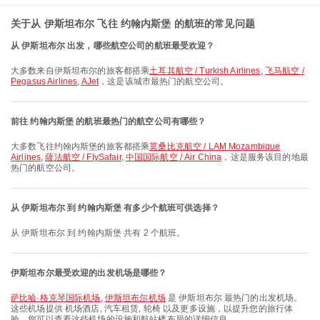
关于从 伊斯坦布尔 飞往 约翰内斯堡 的航班的常见问题
从 伊斯坦布尔 出发，哪些航空公司的航班最受欢迎？
大多数来自伊斯坦布尔的旅客都搭乘
土耳其航空 / Turkish Airlines
,
飞马航空 /
Pegasus Airlines
,
AJet
，这是该城市最热门的航空公司。
前往 约翰内斯堡 的航班最热门的航空公司有哪些？
大多数飞往约翰内斯堡的旅客都搭乘
莫桑比克航空 / LAM Mozambique
Airlines
,
薩法航空 / FlySafair
,
中国国际航空 / Air China
，这是服务该目的地最
热门的航空公司。
从 伊斯坦布尔 到 约翰内斯堡 有多少个航班可供选择？
从 伊斯坦布尔 到 约翰内斯堡 共有 2 个航班。
伊斯坦布尔最受欢迎的出发机场是哪些？
萨比哈·格克琴国际机场
,
伊斯坦布尔机场
是 伊斯坦布尔 最热门的出发机场。
这些机场提供 机场酒店, 汽车租赁, 轮椅 以及更多设施，以提升您的旅行体
验。您可以查看这些机场的设施和航站楼布局的详细信息。