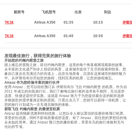
航班号
飞机型号
出发
到达
TK38
Airbus A350
01:35
10:15
伊斯
TK38
Airbus A350
01:40
10:30
伊斯
发现最佳旅行，获得完美的旅行体验
开始您的约翰内斯堡之旅
踏上难忘的冒险之旅，前往约翰内斯堡，这里的每个角落都展现着新的故事。
从丰富的文化遗产到令人惊叹的风景，这座城市提供了无尽的探索和惊喜。想
象自己漫步在充满活力的街道上，品尝当地美食，沉浸在这座城市的独特魅力
中。从伊斯坦布尔开始您的旅程，找到完美的机票，让您的旅程难忘。
Airpaz 作为您经验丰富的旅行伙伴
使用 Airpaz，您可以轻松预订从 伊斯坦布尔 飞往 约翰内斯堡 的机票。作为自
2011 年成立的在线旅行社，我们了解每位旅行者的追求各不相同，无论是舒
适度、快捷还是经济实惠。这就是 Airpaz 致力于为您提供最合适的航班选择
并根据您的需求量身定制的原因。只需点击几下，您就可以获得一张机票，让
您的旅行计划成为一次无缝且愉快的体验。
获取飞往 约翰内斯堡 的最便宜机票
Airpaz 提供独家优惠和特别优惠，让您以令人难以置信的实惠价格预订机票。
享受折扣优惠，同时不影响质量或舒适度。有了 Airpaz，前往您的梦想目的地
从未如此简单。通过 Airpaz 预订您的廉价航班，享受非凡的旅行体验和无与
伦比的节省。