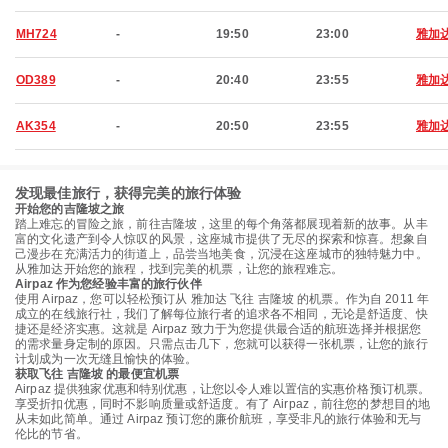
MH724
-
19:50
23:00
雅加
OD389
-
20:40
23:55
雅加
AK354
-
20:50
23:55
雅加
发现最佳旅行，获得完美的旅行体验
开始您的吉隆坡之旅
踏上难忘的冒险之旅，前往吉隆坡，这里的每个角落都展现着新的故事。从丰
富的文化遗产到令人惊叹的风景，这座城市提供了无尽的探索和惊喜。想象自
己漫步在充满活力的街道上，品尝当地美食，沉浸在这座城市的独特魅力中。
从雅加达开始您的旅程，找到完美的机票，让您的旅程难忘。
Airpaz 作为您经验丰富的旅行伙伴
使用 Airpaz，您可以轻松预订从 雅加达 飞往 吉隆坡 的机票。作为自 2011 年
成立的在线旅行社，我们了解每位旅行者的追求各不相同，无论是舒适度、快
捷还是经济实惠。这就是 Airpaz 致力于为您提供最合适的航班选择并根据您
的需求量身定制的原因。只需点击几下，您就可以获得一张机票，让您的旅行
计划成为一次无缝且愉快的体验。
获取飞往 吉隆坡 的最便宜机票
Airpaz 提供独家优惠和特别优惠，让您以令人难以置信的实惠价格预订机票。
享受折扣优惠，同时不影响质量或舒适度。有了 Airpaz，前往您的梦想目的地
从未如此简单。通过 Airpaz 预订您的廉价航班，享受非凡的旅行体验和无与
伦比的节省。