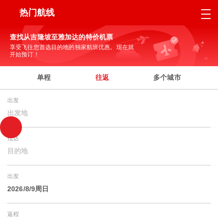
热门航线
查找从吉隆坡至雅加达的特价机票
享受飞往您首选目的地的独家航班优惠。现在就
开始预订！
单程
往返
多个城市
出发
出发地
抵达
目的地
出发
2026/8/9周日
返程