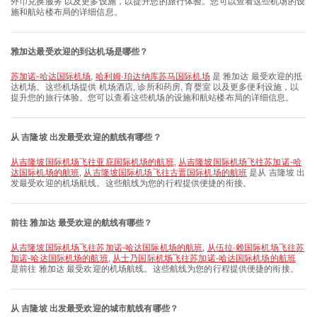
外币兑换服务 以及更多设施，以提升您的旅行体验。您可以查看这些机场的设
施和航站楼布局的详细信息。
雅加达最受欢迎的到达机场是哪些？
苏加诺-哈达国际机场
,
哈利姆·珀达纳库苏马国际机场
是 雅加达 最受欢迎的抵
达机场。这些机场提供 机场酒店, 诊所和药房, 育婴室 以及更多便利设施，以
提升您的旅行体验。您可以查看这些机场的设施和航站楼布局的详细信息。
从 吉隆坡 出发最受欢迎的航线有哪些？
从吉隆坡国际机场飞往亚庇国际机场的航班
,
从吉隆坡国际机场飞往苏加诺-哈
达国际机场的航班
,
从吉隆坡国际机场飞往古晋国际机场的航班
是从 吉隆坡 出
发最受欢迎的机场航线。这些航线为您的行程提供便捷的衔接。
前往 雅加达 最受欢迎的航线有哪些？
从吉隆坡国际机场飞往苏加诺-哈达国际机场的航班
,
从伍拉·赖国际机场飞往苏
加诺-哈达国际机场的航班
,
从士乃国际机场飞往苏加诺-哈达国际机场的航班
是前往 雅加达 最受欢迎的机场航线。这些航线为您的行程提供便捷的衔接。
从 吉隆坡 出发最受欢迎的城市航线有哪些？