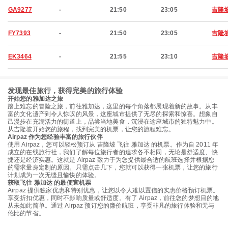
GA9277
-
21:50
23:05
吉隆
FY7393
-
21:50
23:05
吉隆
EK3464
-
21:55
23:10
吉隆
发现最佳旅行，获得完美的旅行体验
开始您的雅加达之旅
踏上难忘的冒险之旅，前往雅加达，这里的每个角落都展现着新的故事。从丰
富的文化遗产到令人惊叹的风景，这座城市提供了无尽的探索和惊喜。想象自
己漫步在充满活力的街道上，品尝当地美食，沉浸在这座城市的独特魅力中。
从吉隆坡开始您的旅程，找到完美的机票，让您的旅程难忘。
Airpaz 作为您经验丰富的旅行伙伴
使用 Airpaz，您可以轻松预订从 吉隆坡 飞往 雅加达 的机票。作为自 2011 年
成立的在线旅行社，我们了解每位旅行者的追求各不相同，无论是舒适度、快
捷还是经济实惠。这就是 Airpaz 致力于为您提供最合适的航班选择并根据您
的需求量身定制的原因。只需点击几下，您就可以获得一张机票，让您的旅行
计划成为一次无缝且愉快的体验。
获取飞往 雅加达 的最便宜机票
Airpaz 提供独家优惠和特别优惠，让您以令人难以置信的实惠价格预订机票。
享受折扣优惠，同时不影响质量或舒适度。有了 Airpaz，前往您的梦想目的地
从未如此简单。通过 Airpaz 预订您的廉价航班，享受非凡的旅行体验和无与
伦比的节省。