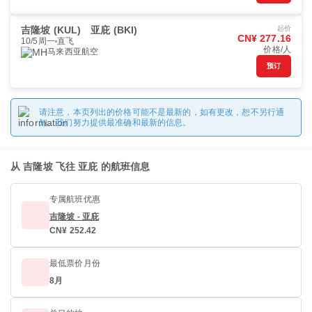
吉隆坡 (KUL)
亚庇 (BKI)
起价
CN¥ 277.16
10/5周一
直飞
价格/人
马来西亚航空
预订
请注意，本页列出的价格可能不是最新的，如有更改，恕不另行通
知。我们努力提供最准确和最新的信息。
从 吉隆坡 飞往 亚庇 的航班信息
专属航班优惠
吉隆坡 - 亚庇
CN¥ 252.42
最低票价月份
8月