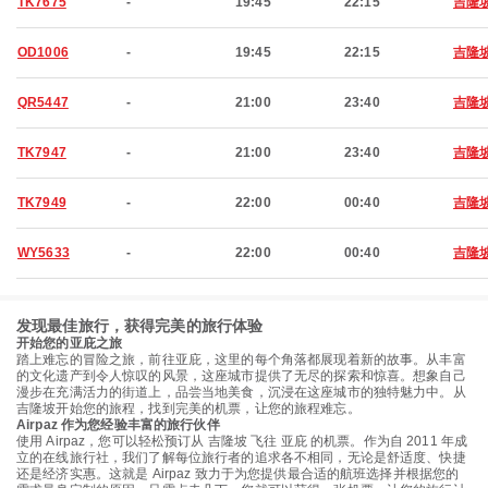
TK7675
-
19:45
22:15
吉隆
OD1006
-
19:45
22:15
吉隆
QR5447
-
21:00
23:40
吉隆
TK7947
-
21:00
23:40
吉隆
TK7949
-
22:00
00:40
吉隆
WY5633
-
22:00
00:40
吉隆
发现最佳旅行，获得完美的旅行体验
开始您的亚庇之旅
踏上难忘的冒险之旅，前往亚庇，这里的每个角落都展现着新的故事。从丰富
的文化遗产到令人惊叹的风景，这座城市提供了无尽的探索和惊喜。想象自己
漫步在充满活力的街道上，品尝当地美食，沉浸在这座城市的独特魅力中。从
吉隆坡开始您的旅程，找到完美的机票，让您的旅程难忘。
Airpaz 作为您经验丰富的旅行伙伴
使用 Airpaz，您可以轻松预订从 吉隆坡 飞往 亚庇 的机票。作为自 2011 年成
立的在线旅行社，我们了解每位旅行者的追求各不相同，无论是舒适度、快捷
还是经济实惠。这就是 Airpaz 致力于为您提供最合适的航班选择并根据您的