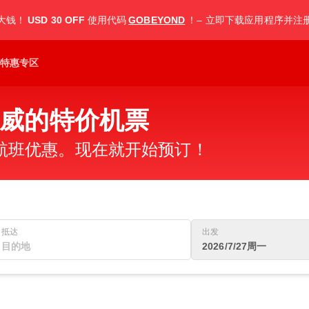
大钱！
USD 30 OFF
使用代码
GOBEYOND
！– 立即下载应用程序并注
特惠专区
威的特价机票
航班优惠。现在就开始预订！
抵达
出发
2026/7/27周一