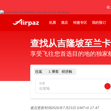
省
机票
酒店
特惠专区
我的预订
查找从吉隆坡至兰卡
享受飞往您首选目的地的独家
往返
1 乘客
经济舱
出发
最后更新时间
2026年7月23日 GMT+0 17:47