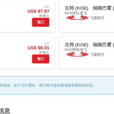
起价
古邦 (KOE)
纳闽巴霍 (
US$ 97.97
8/14周五
直飞
价格/人
飞翼航空
预订
起价
古邦 (KOE)
纳闽巴霍 (
US$ 98.01
9/10周四
直飞
价格/人
飞翼航空
预订
有更改，恕不另行通知。我们努力提供最准确和最新的信息。
信息