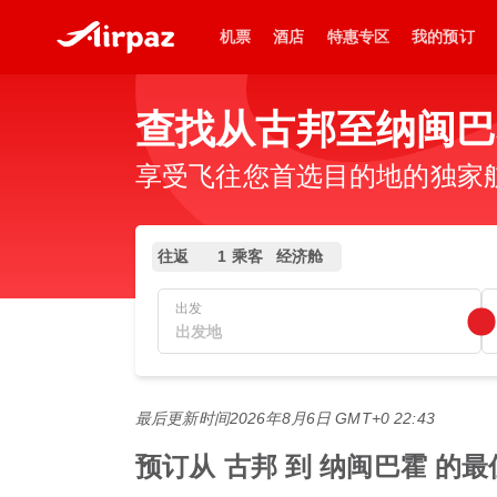
机票
酒店
特惠专区
我的预订
查找从古邦至纳闽巴
享受飞往您首选目的地的独家
往返
1 乘客
经济舱
出发
最后更新时间
2026年8月6日 GMT+0 22:43
预订从 古邦 到 纳闽巴霍 的