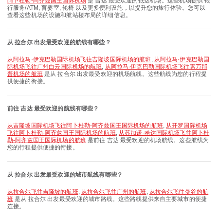
阿卜杜勒-阿齐兹国王国际机场
是 吉达 最受欢迎的抵达机场。这些机场提供 银
行服务/ATM, 育婴室, 轮椅 以及更多便利设施，以提升您的旅行体验。您可以
查看这些机场的设施和航站楼布局的详细信息。
从 拉合尔 出发最受欢迎的航线有哪些？
从阿拉马·伊克巴勒国际机场飞往吉隆坡国际机场的航班
,
从阿拉马·伊克巴勒国
际机场飞往广州白云国际机场的航班
,
从阿拉马·伊克巴勒国际机场飞往素万那
普机场的航班
是从 拉合尔 出发最受欢迎的机场航线。这些航线为您的行程提
供便捷的衔接。
前往 吉达 最受欢迎的航线有哪些？
从吉隆坡国际机场飞往阿卜杜勒-阿齐兹国王国际机场的航班
,
从开罗国际机场
飞往阿卜杜勒-阿齐兹国王国际机场的航班
,
从苏加诺-哈达国际机场飞往阿卜杜
勒-阿齐兹国王国际机场的航班
是前往 吉达 最受欢迎的机场航线。这些航线为
您的行程提供便捷的衔接。
从 拉合尔 出发最受欢迎的城市航线有哪些？
从拉合尔飞往吉隆坡的航班
,
从拉合尔飞往广州的航班
,
从拉合尔飞往曼谷的航
班
是从 拉合尔 出发最受欢迎的城市路线。这些路线提供来自主要城市的便捷
连接。