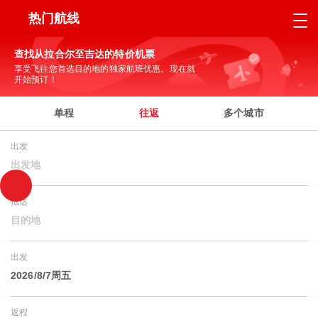
热门航线
查找从拉合尔至吉达的特价机票
享受飞往您首选目的地的独家航班优惠。现在就
开始预订！
单程
往返
多个城市
出发
出发地
抵达
目的地
出发
2026/8/7周五
返程