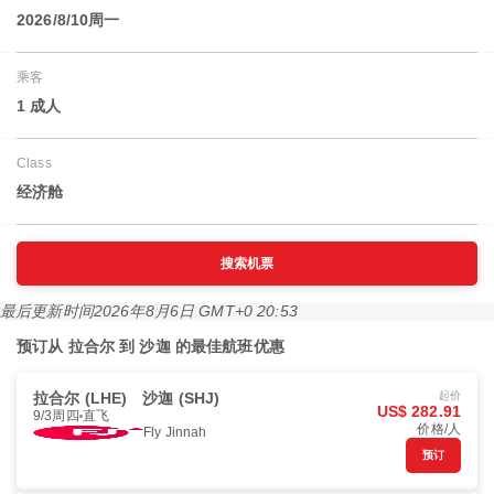
2026/8/10周一
乘客
1 成人
Class
经济舱
搜索机票
最后更新时间
2026年8月6日 GMT+0 20:53
预订从 拉合尔 到 沙迦 的最佳航班优惠
拉合尔 (LHE)
沙迦 (SHJ)
起价
US$ 282.91
9/3周四
直飞
价格/人
Fly Jinnah
预订