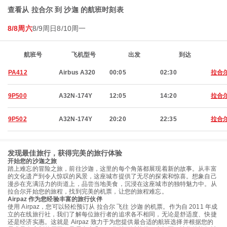
查看从 拉合尔 到 沙迦 的航班时刻表
8/8周六
8/9周日
8/10周一
航班号
飞机型号
出发
到达
PA412
Airbus A320
00:05
02:30
拉合
9P500
A32N-174Y
12:05
14:20
拉合
9P502
A32N-174Y
20:20
22:35
拉合
发现最佳旅行，获得完美的旅行体验
开始您的沙迦之旅
踏上难忘的冒险之旅，前往沙迦，这里的每个角落都展现着新的故事。从丰富
的文化遗产到令人惊叹的风景，这座城市提供了无尽的探索和惊喜。想象自己
漫步在充满活力的街道上，品尝当地美食，沉浸在这座城市的独特魅力中。从
拉合尔开始您的旅程，找到完美的机票，让您的旅程难忘。
Airpaz 作为您经验丰富的旅行伙伴
使用 Airpaz，您可以轻松预订从 拉合尔 飞往 沙迦 的机票。作为自 2011 年成
立的在线旅行社，我们了解每位旅行者的追求各不相同，无论是舒适度、快捷
还是经济实惠。这就是 Airpaz 致力于为您提供最合适的航班选择并根据您的