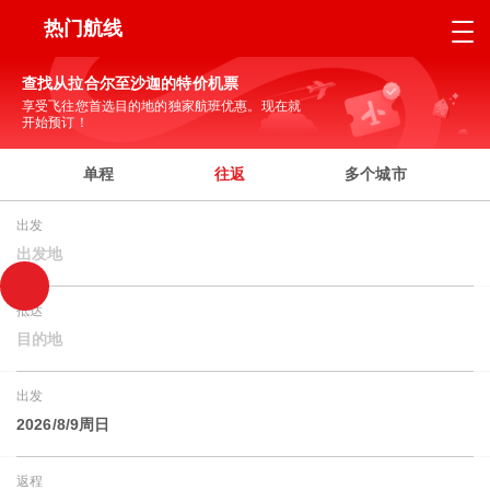
热门航线
查找从拉合尔至沙迦的特价机票
享受飞往您首选目的地的独家航班优惠。现在就
开始预订！
单程
往返
多个城市
出发
出发地
抵达
目的地
出发
2026/8/9周日
返程