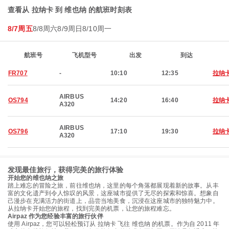
查看从 拉纳卡 到 维也纳 的航班时刻表
8/7周五
8/8周六
8/9周日
8/10周一
航班号
飞机型号
出发
到达
FR707
-
10:10
12:35
拉纳
AIRBUS
OS794
14:20
16:40
拉纳
A320
AIRBUS
OS796
17:10
19:30
拉纳
A320
发现最佳旅行，获得完美的旅行体验
开始您的维也纳之旅
踏上难忘的冒险之旅，前往维也纳，这里的每个角落都展现着新的故事。从丰
富的文化遗产到令人惊叹的风景，这座城市提供了无尽的探索和惊喜。想象自
己漫步在充满活力的街道上，品尝当地美食，沉浸在这座城市的独特魅力中。
从拉纳卡开始您的旅程，找到完美的机票，让您的旅程难忘。
Airpaz 作为您经验丰富的旅行伙伴
使用 Airpaz，您可以轻松预订从 拉纳卡 飞往 维也纳 的机票。作为自 2011 年