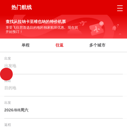
热门航线
查找从拉纳卡至维也纳的特价机票
享受飞往您首选目的地的独家航班优惠。现在就
开始预订！
单程
往返
多个城市
出发
出发地
抵达
目的地
出发
2026/8/8周六
返程