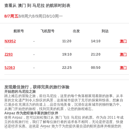
查看从 澳门 到 马尼拉 的航班时刻表
8/7周五
8/8周六
8/9周日
8/10周一
航班号
飞机型号
出发
到达
NX952
-
11:20
14:10
澳门
Z293
-
19:10
21:20
澳门
5J363
-
22:25
00:50
澳门
发现最佳旅行，获得完美的旅行体验
开始您的马尼拉之旅
踏上难忘的冒险之旅，前往马尼拉，这里的每个角落都展现着新的故事。从丰
富的文化遗产到令人惊叹的风景，这座城市提供了无尽的探索和惊喜。想象自
己漫步在充满活力的街道上，品尝当地美食，沉浸在这座城市的独特魅力中。
从澳门开始您的旅程，找到完美的机票，让您的旅程难忘。
Airpaz 作为您经验丰富的旅行伙伴
使用 Airpaz，您可以轻松预订从 澳门 飞往 马尼拉 的机票。作为自 2011 年成
立的在线旅行社，我们了解每位旅行者的追求各不相同，无论是舒适度、快捷
还是经济实惠。这就是 Airpaz 致力于为您提供最合适的航班选择并根据您的