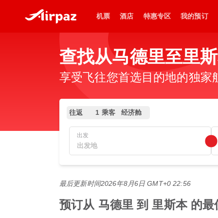
机票
酒店
特惠专区
我的预订
查找从马德里至里斯
享受飞往您首选目的地的独家
往返
1 乘客
经济舱
出发
最后更新时间
2026年8月6日 GMT+0 22:56
预订从 马德里 到 里斯本 的