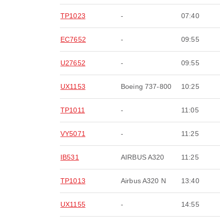
TP1023
-
07:40
EC7652
-
09:55
U27652
-
09:55
UX1153
Boeing 737-800
10:25
TP1011
-
11:05
VY5071
-
11:25
IB531
AIRBUS A320
11:25
TP1013
Airbus A320 N
13:40
UX1155
-
14:55