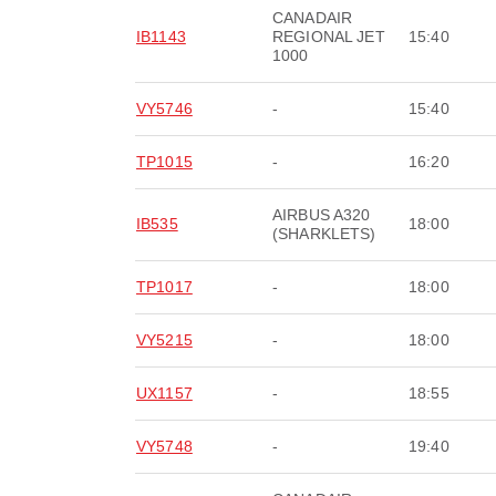
CANADAIR
IB1143
REGIONAL JET
15:40
1000
VY5746
-
15:40
TP1015
-
16:20
AIRBUS A320
IB535
18:00
(SHARKLETS)
TP1017
-
18:00
VY5215
-
18:00
UX1157
-
18:55
VY5748
-
19:40