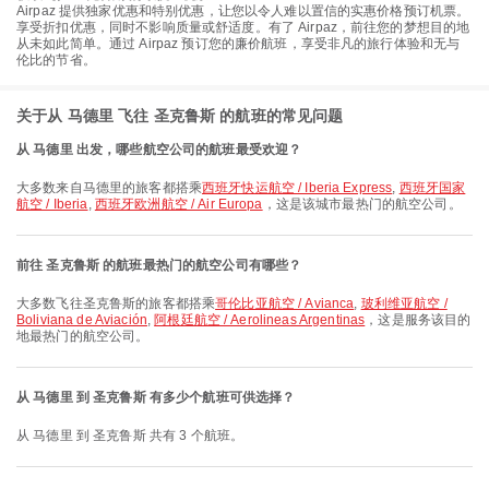
Airpaz 提供独家优惠和特别优惠，让您以令人难以置信的实惠价格预订机票。
享受折扣优惠，同时不影响质量或舒适度。有了 Airpaz，前往您的梦想目的地
从未如此简单。通过 Airpaz 预订您的廉价航班，享受非凡的旅行体验和无与
伦比的节省。
关于从 马德里 飞往 圣克鲁斯 的航班的常见问题
从 马德里 出发，哪些航空公司的航班最受欢迎？
大多数来自马德里的旅客都搭乘
西班牙快运航空 / Iberia Express
,
西班牙国家
航空 / Iberia
,
西班牙欧洲航空 / Air Europa
，这是该城市最热门的航空公司。
前往 圣克鲁斯 的航班最热门的航空公司有哪些？
大多数飞往圣克鲁斯的旅客都搭乘
哥伦比亚航空 / Avianca
,
玻利维亚航空 /
Boliviana de Aviación
,
阿根廷航空 / Aerolineas Argentinas
，这是服务该目的
地最热门的航空公司。
从 马德里 到 圣克鲁斯 有多少个航班可供选择？
从 马德里 到 圣克鲁斯 共有 3 个航班。