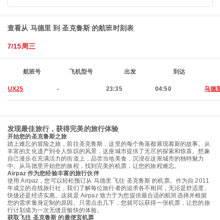
查看从 马德里 到 圣克鲁斯 的航班时刻表
7/15周三
航班号
飞机型号
出发
到达
UX25
-
23:35
04:50
马德
发现最佳旅行，获得完美的旅行体验
开始您的圣克鲁斯之旅
踏上难忘的冒险之旅，前往圣克鲁斯，这里的每个角落都展现着新的故事。从
丰富的文化遗产到令人惊叹的风景，这座城市提供了无尽的探索和惊喜。想象
自己漫步在充满活力的街道上，品尝当地美食，沉浸在这座城市的独特魅力
中。从马德里开始您的旅程，找到完美的机票，让您的旅程难忘。
Airpaz 作为您经验丰富的旅行伙伴
使用 Airpaz，您可以轻松预订从 马德里 飞往 圣克鲁斯 的机票。作为自 2011
年成立的在线旅行社，我们了解每位旅行者的追求各不相同，无论是舒适度、
快捷还是经济实惠。这就是 Airpaz 致力于为您提供最合适的航班选择并根据
您的需求量身定制的原因。只需点击几下，您就可以获得一张机票，让您的旅
行计划成为一次无缝且愉快的体验。
获取飞往 圣克鲁斯 的最便宜机票