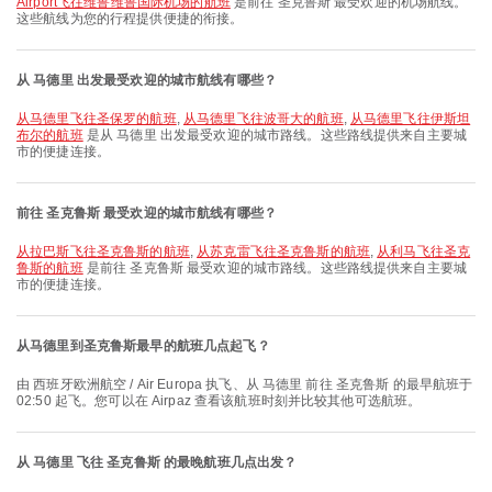
Airport飞往维鲁维鲁国际机场的航班
是前往 圣克鲁斯 最受欢迎的机场航线。
这些航线为您的行程提供便捷的衔接。
从 马德里 出发最受欢迎的城市航线有哪些？
从马德里飞往圣保罗的航班
,
从马德里飞往波哥大的航班
,
从马德里飞往伊斯坦
布尔的航班
是从 马德里 出发最受欢迎的城市路线。这些路线提供来自主要城
市的便捷连接。
前往 圣克鲁斯 最受欢迎的城市航线有哪些？
从拉巴斯飞往圣克鲁斯的航班
,
从苏克雷飞往圣克鲁斯的航班
,
从利马飞往圣克
鲁斯的航班
是前往 圣克鲁斯 最受欢迎的城市路线。这些路线提供来自主要城
市的便捷连接。
从马德里到圣克鲁斯最早的航班几点起飞？
由 西班牙欧洲航空 / Air Europa 执飞、从 马德里 前往 圣克鲁斯 的最早航班于
02:50 起飞。您可以在 Airpaz 查看该航班时刻并比较其他可选航班。
从 马德里 飞往 圣克鲁斯 的最晚航班几点出发？