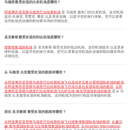
马德里最受欢迎的出发机场是哪些？
阿道弗苏亚雷斯马德里巴拉哈斯机场
是 马德里 最热门的出发机场。这些机场
提供 祈祷室, 育婴室, 餐饮 以及更多设施，以提升您的旅行体验。您可以查看
这些机场的设施和航站楼布局的详细信息。
圣克鲁斯最受欢迎的到达机场是哪些？
维鲁维鲁国际机场
是 圣克鲁斯 最受欢迎的抵达机场。这些机场提供 以及更多
便利设施，以提升您的旅行体验。您可以查看这些机场的设施和航站楼布局的
详细信息。
从 马德里 出发最受欢迎的航线有哪些？
从阿道弗苏亚雷斯马德里巴拉哈斯机场飞往圣保罗瓜鲁尔霍斯国际机场的航班
,
从阿道弗苏亚雷斯马德里巴拉哈斯机场飞往埃尔多拉多国际机场的航班
,
从阿
道弗苏亚雷斯马德里巴拉哈斯机场飞往萨比哈·格克琴国际机场的航班
是从 马
德里 出发最受欢迎的机场航线。这些航线为您的行程提供便捷的衔接。
前往 圣克鲁斯 最受欢迎的航线有哪些？
从阿道弗苏亚雷斯马德里巴拉哈斯机场飞往维鲁维鲁国际机场的航班
,
从豪尔
赫·查韦斯国际机场飞往维鲁维鲁国际机场的航班
,
从Alcantari International