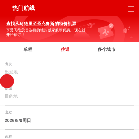
热门航线
查找从马德里至圣克鲁斯的特价机票
享受飞往您首选目的地的独家航班优惠。现在就
开始预订！
单程
往返
多个城市
出发
出发地
抵达
目的地
出发
2026/8/9周日
返程