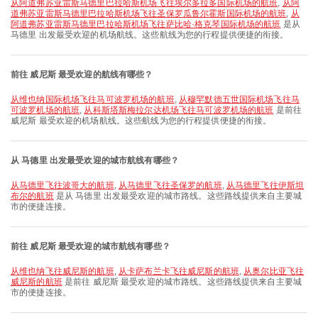
从阿道弗苏亚雷斯马德里巴拉哈斯机场飞往埃尔多拉多国际机场的航班
,
从阿
道弗苏亚雷斯马德里巴拉哈斯机场飞往圣保罗瓜鲁尔霍斯国际机场的航班
,
从
阿道弗苏亚雷斯马德里巴拉哈斯机场飞往萨比哈·格克琴国际机场的航班
是从
马德里 出发最受欢迎的机场航线。这些航线为您的行程提供便捷的衔接。
前往 威尼斯 最受欢迎的航线有哪些？
从维也纳国际机场飞往马可波罗机场的航班
,
从穆罕默德五世国际机场飞往马
可波罗机场的航班
,
从科斯塔斯梅拉尔达机场飞往马可波罗机场的航班
是前往
威尼斯 最受欢迎的机场航线。这些航线为您的行程提供便捷的衔接。
从 马德里 出发最受欢迎的城市航线有哪些？
从马德里飞往波哥大的航班
,
从马德里飞往圣保罗的航班
,
从马德里飞往伊斯坦
布尔的航班
是从 马德里 出发最受欢迎的城市路线。这些路线提供来自主要城
市的便捷连接。
前往 威尼斯 最受欢迎的城市航线有哪些？
从维也纳飞往威尼斯的航班
,
从卡萨布兰卡飞往威尼斯的航班
,
从奥尔比亚飞往
威尼斯的航班
是前往 威尼斯 最受欢迎的城市路线。这些路线提供来自主要城
市的便捷连接。