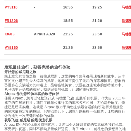
VY5110
-
16:55
19:25
马德
FR1206
-
18:55
21:20
马德
IB683
Airbus A320
21:25
23:50
马德
VY5160
-
21:25
23:50
马德
发现最佳旅行，获得完美的旅行体验
开始您的威尼斯之旅
踏上难忘的冒险之旅，前往威尼斯，这里的每个角落都展现着新的故事。从丰
富的文化遗产到令人惊叹的风景，这座城市提供了无尽的探索和惊喜。想象自
己漫步在充满活力的街道上，品尝当地美食，沉浸在这座城市的独特魅力中。
从马德里开始您的旅程，找到完美的机票，让您的旅程难忘。
Airpaz 作为您经验丰富的旅行伙伴
使用 Airpaz，您可以轻松预订从 马德里 飞往 威尼斯 的机票。作为自 2011 年
成立的在线旅行社，我们了解每位旅行者的追求各不相同，无论是舒适度、快
捷还是经济实惠。这就是 Airpaz 致力于为您提供最合适的航班选择并根据您
的需求量身定制的原因。只需点击几下，您就可以获得一张机票，让您的旅行
计划成为一次无缝且愉快的体验。
获取飞往 威尼斯 的最便宜机票
Airpaz 提供独家优惠和特别优惠，让您以令人难以置信的实惠价格预订机票。
享受折扣优惠，同时不影响质量或舒适度。有了 Airpaz，前往您的梦想目的地