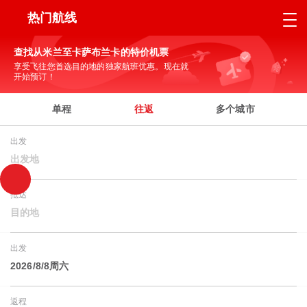
热门航线
查找从米兰至卡萨布兰卡的特价机票
享受飞往您首选目的地的独家航班优惠。现在就
开始预订！
单程
往返
多个城市
出发
出发地
抵达
目的地
出发
2026/8/8周六
返程