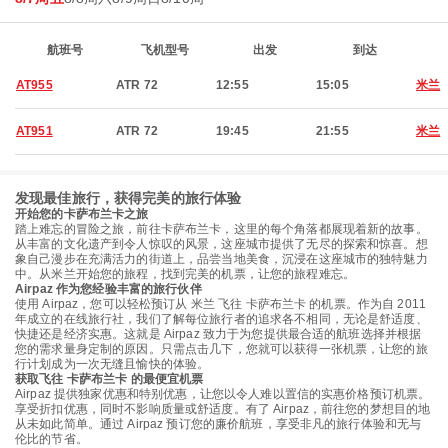
航班号
飞机型号
出发
到达
AT955
ATR 72
12:55
15:05
米兰
AT951
ATR 72
19:45
21:55
米兰
发现最佳旅行，获得完美的旅行体验
开始您的卡萨布兰卡之旅
踏上难忘的冒险之旅，前往卡萨布兰卡，这里的每个角落都展现着新的故事。
从丰富的文化遗产到令人惊叹的风景，这座城市提供了无尽的探索和惊喜。想
象自己漫步在充满活力的街道上，品尝当地美食，沉浸在这座城市的独特魅力
中。从米兰开始您的旅程，找到完美的机票，让您的旅程难忘。
Airpaz 作为您经验丰富的旅行伙伴
使用 Airpaz，您可以轻松预订从 米兰 飞往 卡萨布兰卡 的机票。作为自 2011
年成立的在线旅行社，我们了解每位旅行者的追求各不相同，无论是舒适度、
快捷还是经济实惠。这就是 Airpaz 致力于为您提供最合适的航班选择并根据
您的需求量身定制的原因。只需点击几下，您就可以获得一张机票，让您的旅
行计划成为一次无缝且愉快的体验。
获取飞往 卡萨布兰卡 的最便宜机票
Airpaz 提供独家优惠和特别优惠，让您以令人难以置信的实惠价格预订机票。
享受折扣优惠，同时不影响质量或舒适度。有了 Airpaz，前往您的梦想目的地
从未如此简单。通过 Airpaz 预订您的廉价航班，享受非凡的旅行体验和无与
伦比的节省。