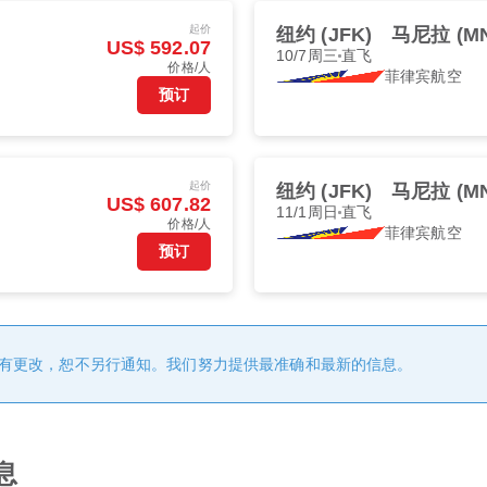
起价
纽约 (JFK)
马尼拉 (MN
US$ 592.07
10/7周三
直飞
价格/人
菲律宾航空
预订
起价
纽约 (JFK)
马尼拉 (MN
US$ 607.82
11/1周日
直飞
价格/人
菲律宾航空
预订
有更改，恕不另行通知。我们努力提供最准确和最新的信息。
息