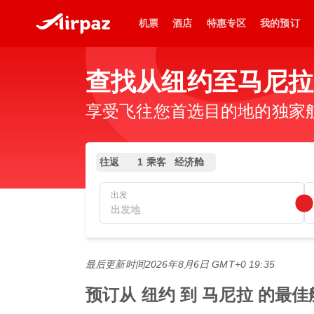
机票
酒店
特惠专区
我的预订
查找从纽约至马尼拉
享受飞往您首选目的地的独家
往返
1 乘客
经济舱
出发
最后更新时间
2026年8月6日 GMT+0 19:35
预订从 纽约 到 马尼拉 的最