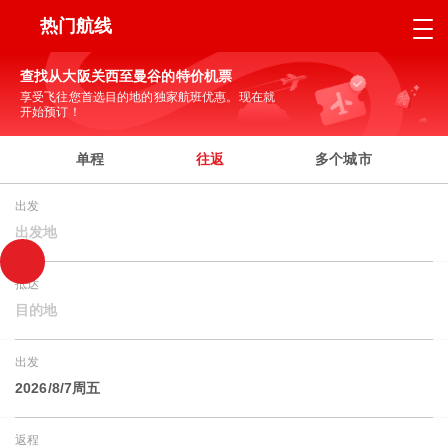
热门航线
查找从大阪关西至曼谷的特价机票
享受飞往您首选目的地的独家航班优惠。现在就
开始预订！
单程
往返
多个城市
出发
出发地
抵达
目的地
出发
2026/8/7周五
返程