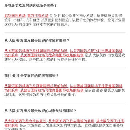
曼谷最受欢迎的到达机场是哪些？
廊曼国际机场
,
素万那普机场
是 曼谷 最受欢迎的抵达机场。这些机场提供 摆
渡车, 出租车, 汽车租赁 以及更多便利设施，以提升您的旅行体验。您可以查看
这些机场的设施和航站楼布局的详细信息。
从 大阪关西 出发最受欢迎的航线有哪些？
从关西国际机场飞往桃园国际机场的航班
,
从关西国际机场飞往吉隆坡国际机
场的航班
,
从关西国际机场飞往高雄国际机场的航班
是从 大阪关西 出发最受欢
迎的机场航线。这些航线为您的行程提供便捷的衔接。
前往 曼谷 最受欢迎的航线有哪些？
从清迈国际机场飞往廊曼国际机场的航班
,
从吉隆坡国际机场飞往廊曼国际机
场的航班
,
从普吉国际机场飞往廊曼国际机场的航班
是前往 曼谷 最受欢迎的机
场航线。这些航线为您的行程提供便捷的衔接。
从 大阪关西 出发最受欢迎的城市航线有哪些？
从大阪关西飞往台北的航班
,
从大阪关西飞往吉隆坡的航班
,
从大阪关西飞往高
雄的航班
是从 大阪关西 出发最受欢迎的城市路线。这些路线提供来自主要城
市的便捷连接。