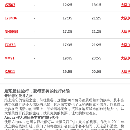
VZ567
-
12:25
18:15
大阪
LY8436
-
17:35
21:25
大阪
NH5959
-
17:35
21:25
大阪
TG673
-
17:35
21:25
大阪
MM91
-
19:45
23:55
大阪
XJ611
-
19:55
00:05
大阪
发现最佳旅行，获得完美的旅行体验
开始您的曼谷之旅
踏上难忘的冒险之旅，前往曼谷，这里的每个角落都展现着新的故事。从丰富
的文化遗产到令人惊叹的风景，这座城市提供了无尽的探索和惊喜。想象自己
漫步在充满活力的街道上，品尝当地美食，沉浸在这座城市的独特魅力中。从
大阪关西开始您的旅程，找到完美的机票，让您的旅程难忘。
Airpaz 作为您经验丰富的旅行伙伴
使用 Airpaz，您可以轻松预订从 大阪关西 飞往 曼谷 的机票。作为自 2011 年
成立的在线旅行社，我们了解每位旅行者的追求各不相同，无论是舒适度、快