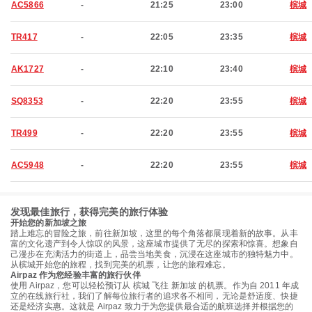
AC5866
-
21:25
23:00
槟城
TR417
-
22:05
23:35
槟城
AK1727
-
22:10
23:40
槟城
SQ8353
-
22:20
23:55
槟城
TR499
-
22:20
23:55
槟城
AC5948
-
22:20
23:55
槟城
发现最佳旅行，获得完美的旅行体验
开始您的新加坡之旅
踏上难忘的冒险之旅，前往新加坡，这里的每个角落都展现着新的故事。从丰
富的文化遗产到令人惊叹的风景，这座城市提供了无尽的探索和惊喜。想象自
己漫步在充满活力的街道上，品尝当地美食，沉浸在这座城市的独特魅力中。
从槟城开始您的旅程，找到完美的机票，让您的旅程难忘。
Airpaz 作为您经验丰富的旅行伙伴
使用 Airpaz，您可以轻松预订从 槟城 飞往 新加坡 的机票。作为自 2011 年成
立的在线旅行社，我们了解每位旅行者的追求各不相同，无论是舒适度、快捷
还是经济实惠。这就是 Airpaz 致力于为您提供最合适的航班选择并根据您的