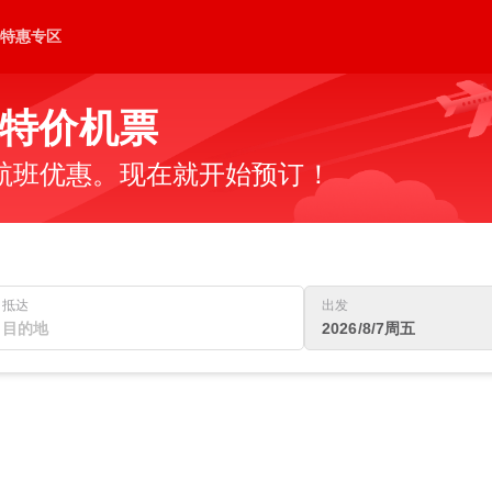
特惠专区
特价机票
航班优惠。现在就开始预订！
抵达
出发
2026/8/7周五