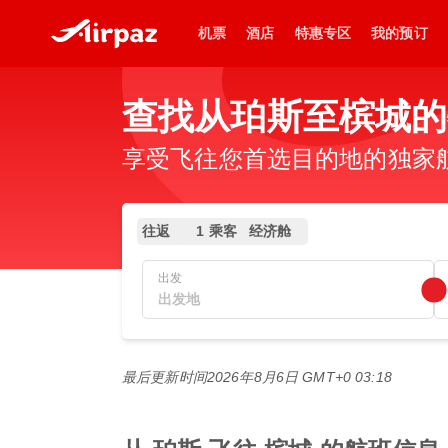
机票
酒店
特惠专区
我的预订
查找从珀斯至槟城的
享受飞往您首选目的地的独家
往返
1 乘客
经济舱
出发
最后更新时间
2026年8月6日 GMT+0 03:18