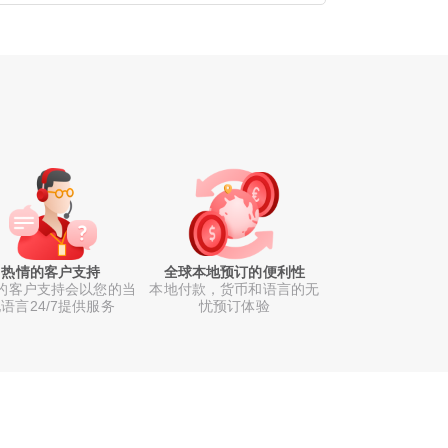
热情的客户支持
全球本地预订的便利性
的客户支持会以您的当
本地付款，货币和语言的无
语言24/7提供服务
忧预订体验