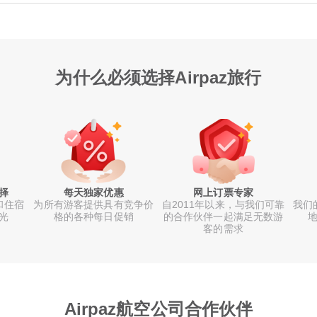
为什么必须选择Airpaz旅行
择
每天独家优惠
网上订票专家
和住宿
为所有游客提供具有竞争价
自2011年以来，与我们可靠
我们
光
格的各种每日促销
的合作伙伴一起满足无数游
地
客的需求
Airpaz航空公司合作伙伴