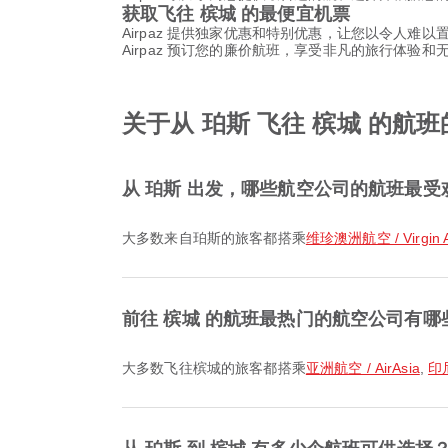
获取飞往 槟城 的最便宜机票
Airpaz 提供独家优惠和特别优惠，让您以令人难
Airpaz 预订您的廉价航班，享受非凡的旅行体验
关于从 珀斯 飞往 槟城 的航
从 珀斯 出发，哪些航空公司的航班最受
大多数来自珀斯的旅客都搭乘
维珍澳洲航空 / Virgin Au
前往 槟城 的航班最热门的航空公司有哪
大多数飞往槟城的旅客都搭乘
亚洲航空 / AirAsia
,
印尼