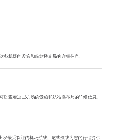
查看这些机场的设施和航站楼布局的详细信息。
。您可以查看这些机场的设施和航站楼布局的详细信息。
 出发最受欢迎的机场航线。这些航线为您的行程提供