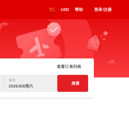
USD
帮助
登录/注册
查看订单列表
返程
搜索
2026/8/8周六