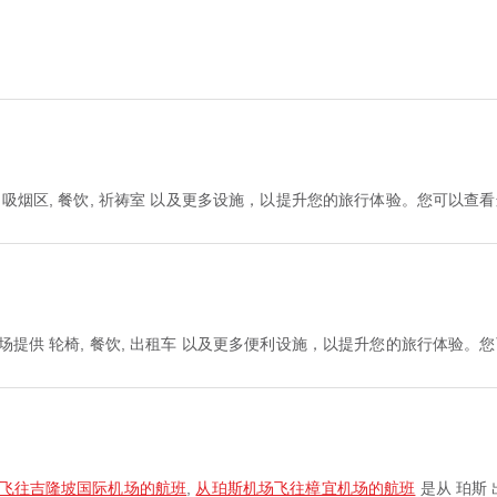
？
 吸烟区, 餐饮, 祈祷室 以及更多设施，以提升您的旅行体验。您可以
场提供 轮椅, 餐饮, 出租车 以及更多便利设施，以提升您的旅行体验
飞往吉隆坡国际机场的航班
,
从珀斯机场飞往樟宜机场的航班
是从 珀斯