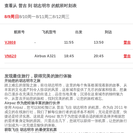
查看从 普吉 到 胡志明市 的航班时刻表
8/9周日
8/10周一
8/11周二
8/12周三
航班号
飞机型号
出发
到达
VJ808
-
11:55
13:50
普吉
VN620
Airbus A321
18:45
20:45
普吉
发现最佳旅行，获得完美的旅行体验
开始您的胡志明市之旅
踏上难忘的冒险之旅，前往胡志明市，这里的每个角落都展现着新的故事。从
丰富的文化遗产到令人惊叹的风景，这座城市提供了无尽的探索和惊喜。想象
自己漫步在充满活力的街道上，品尝当地美食，沉浸在这座城市的独特魅力
中。从普吉开始您的旅程，找到完美的机票，让您的旅程难忘。
Airpaz 作为您经验丰富的旅行伙伴
使用 Airpaz，您可以轻松预订从 普吉 飞往 胡志明市 的机票。作为自 2011 年
成立的在线旅行社，我们了解每位旅行者的追求各不相同，无论是舒适度、快
捷还是经济实惠。这就是 Airpaz 致力于为您提供最合适的航班选择并根据您
的需求量身定制的原因。只需点击几下，您就可以获得一张机票，让您的旅行
计划成为一次无缝且愉快的体验。
获取飞往 胡志明市 的最便宜机票