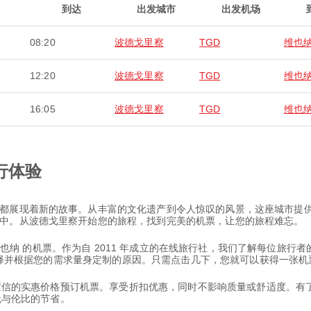
到达
出发城市
出发机场
08:20
波德戈里察
TGD
维也
12:20
波德戈里察
TGD
维也
16:05
波德戈里察
TGD
维也
行体验
都展现着新的故事。从丰富的文化遗产到令人惊叹的风景，这座城市提
中。从波德戈里察开始您的旅程，找到完美的机票，让您的旅程难忘。
往 维也纳 的机票。作为自 2011 年成立的在线旅行社，我们了解每位
航班选择并根据您的需求量身定制的原因。只需点击几下，您就可以获得一
以置信的实惠价格预订机票。享受折扣优惠，同时不影响质量或舒适度。有了 
和无与伦比的节省。