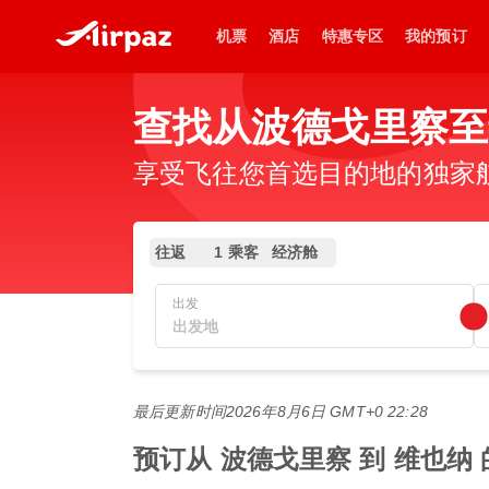
机票
酒店
特惠专区
我的预订
查找从波德戈里察至
享受飞往您首选目的地的独家
往返
1 乘客
经济舱
出发
最后更新时间
2026年8月6日 GMT+0 22:28
预订从 波德戈里察 到 维也纳