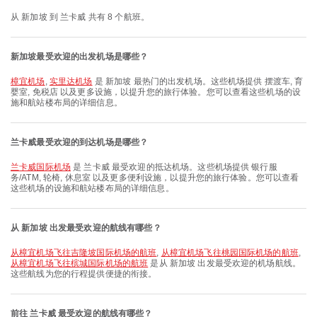
从 新加坡 到 兰卡威 共有 8 个航班。
新加坡最受欢迎的出发机场是哪些？
樟宜机场
,
实里达机场
是 新加坡 最热门的出发机场。这些机场提供 摆渡车, 育
婴室, 免税店 以及更多设施，以提升您的旅行体验。您可以查看这些机场的设
施和航站楼布局的详细信息。
兰卡威最受欢迎的到达机场是哪些？
兰卡威国际机场
是 兰卡威 最受欢迎的抵达机场。这些机场提供 银行服
务/ATM, 轮椅, 休息室 以及更多便利设施，以提升您的旅行体验。您可以查看
这些机场的设施和航站楼布局的详细信息。
从 新加坡 出发最受欢迎的航线有哪些？
从樟宜机场飞往吉隆坡国际机场的航班
,
从樟宜机场飞往桃园国际机场的航班
,
从樟宜机场飞往槟城国际机场的航班
是从 新加坡 出发最受欢迎的机场航线。
这些航线为您的行程提供便捷的衔接。
前往 兰卡威 最受欢迎的航线有哪些？