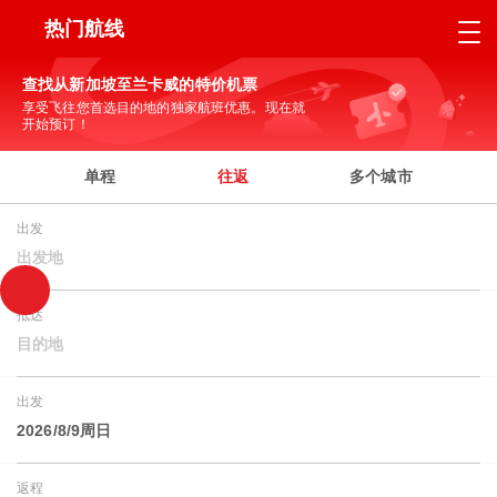
热门航线
查找从新加坡至兰卡威的特价机票
享受飞往您首选目的地的独家航班优惠。现在就
开始预订！
单程
往返
多个城市
出发
出发地
抵达
目的地
出发
2026/8/9周日
返程