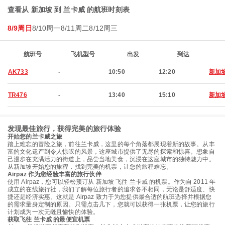
查看从 新加坡 到 兰卡威 的航班时刻表
8/9周日
8/10周一
8/11周二
8/12周三
航班号
飞机型号
出发
到达
AK733
-
10:50
12:20
新加
TR476
-
13:40
15:10
新加
发现最佳旅行，获得完美的旅行体验
开始您的兰卡威之旅
踏上难忘的冒险之旅，前往兰卡威，这里的每个角落都展现着新的故事。从丰
富的文化遗产到令人惊叹的风景，这座城市提供了无尽的探索和惊喜。想象自
己漫步在充满活力的街道上，品尝当地美食，沉浸在这座城市的独特魅力中。
从新加坡开始您的旅程，找到完美的机票，让您的旅程难忘。
Airpaz 作为您经验丰富的旅行伙伴
使用 Airpaz，您可以轻松预订从 新加坡 飞往 兰卡威 的机票。作为自 2011 年
成立的在线旅行社，我们了解每位旅行者的追求各不相同，无论是舒适度、快
捷还是经济实惠。这就是 Airpaz 致力于为您提供最合适的航班选择并根据您
的需求量身定制的原因。只需点击几下，您就可以获得一张机票，让您的旅行
计划成为一次无缝且愉快的体验。
获取飞往 兰卡威 的最便宜机票