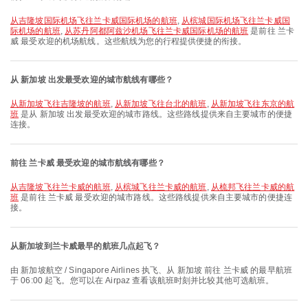
从吉隆坡国际机场飞往兰卡威国际机场的航班
,
从槟城国际机场飞往兰卡威国
际机场的航班
,
从苏丹阿都阿兹沙机场飞往兰卡威国际机场的航班
是前往 兰卡
威 最受欢迎的机场航线。这些航线为您的行程提供便捷的衔接。
从 新加坡 出发最受欢迎的城市航线有哪些？
从新加坡飞往吉隆坡的航班
,
从新加坡飞往台北的航班
,
从新加坡飞往东京的航
班
是从 新加坡 出发最受欢迎的城市路线。这些路线提供来自主要城市的便捷
连接。
前往 兰卡威 最受欢迎的城市航线有哪些？
从吉隆坡飞往兰卡威的航班
,
从槟城飞往兰卡威的航班
,
从梳邦飞往兰卡威的航
班
是前往 兰卡威 最受欢迎的城市路线。这些路线提供来自主要城市的便捷连
接。
从新加坡到兰卡威最早的航班几点起飞？
由 新加坡航空 / Singapore Airlines 执飞、从 新加坡 前往 兰卡威 的最早航班
于 06:00 起飞。您可以在 Airpaz 查看该航班时刻并比较其他可选航班。