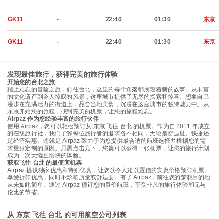
GK11
-
22:40
01:30
东京
GK11
-
22:40
01:30
东京
发现最佳旅行，获得完美的旅行体验
开始您的台北之旅
踏上难忘的冒险之旅，前往台北，这里的每个角落都展现着新的故事。从丰富
的文化遗产到令人惊叹的风景，这座城市提供了无尽的探索和惊喜。想象自己
漫步在充满活力的街道上，品尝当地美食，沉浸在这座城市的独特魅力中。从
东京开始您的旅程，找到完美的机票，让您的旅程难忘。
Airpaz 作为您经验丰富的旅行伙伴
使用 Airpaz，您可以轻松预订从 东京 飞往 台北 的机票。作为自 2011 年成立
的在线旅行社，我们了解每位旅行者的追求各不相同，无论是舒适度、快捷还
是经济实惠。这就是 Airpaz 致力于为您提供最合适的航班选择并根据您的需
求量身定制的原因。只需点击几下，您就可以获得一张机票，让您的旅行计划
成为一次无缝且愉快的体验。
获取飞往 台北 的最便宜机票
Airpaz 提供独家优惠和特别优惠，让您以令人难以置信的实惠价格预订机票。
享受折扣优惠，同时不影响质量或舒适度。有了 Airpaz，前往您的梦想目的地
从未如此简单。通过 Airpaz 预订您的廉价航班，享受非凡的旅行体验和无与
伦比的节省。
从 东京 飞往 台北 的可用航空公司列表