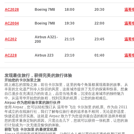
AC2028
Boeing 7M8
18:00
20:30
温哥
AC2004
Boeing 7M8
19:30
22:00
温哥
Airbus A321-
AC202
21:15
23:45
温哥
200
AC228
Airbus 223
23:10
01:40
温哥
发现最佳旅行，获得完美的旅行体验
开始您的卡尔加里之旅
踏上难忘的冒险之旅，前往卡尔加里，这里的每个角落都展现着新的故事。从
丰富的文化遗产到令人惊叹的风景，这座城市提供了无尽的探索和惊喜。想象
自己漫步在充满活力的街道上，品尝当地美食，沉浸在这座城市的独特魅力
中。从温哥华开始您的旅程，找到完美的机票，让您的旅程难忘。
Airpaz 作为您经验丰富的旅行伙伴
使用 Airpaz，您可以轻松预订从 温哥华 飞往 卡尔加里 的机票。作为自 2011
年成立的在线旅行社，我们了解每位旅行者的追求各不相同，无论是舒适度、
快捷还是经济实惠。这就是 Airpaz 致力于为您提供最合适的航班选择并根据
您的需求量身定制的原因。只需点击几下，您就可以获得一张机票，让您的旅
行计划成为一次无缝且愉快的体验。
获取飞往 卡尔加里 的最便宜机票