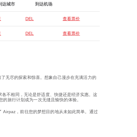
到达城市
到达机场
里
DEL
查看票价
里
DEL
查看票价
供了无尽的探索和惊喜。想象自己漫步在充满活力的
者的追求各不相同，无论是舒适度、快捷还是经济实惠。这
让您的旅行计划成为一次无缝且愉快的体验。
Airpaz，前往您的梦想目的地从未如此简单。通过