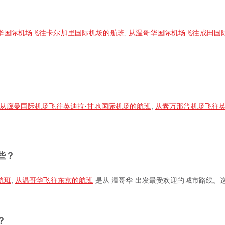
华国际机场飞往卡尔加里国际机场的航班
,
从温哥华国际机场飞往成田国
从廊曼国际机场飞往英迪拉·甘地国际机场的航班
,
从素万那普机场飞往英
些？
航班
,
从温哥华飞往东京的航班
是从 温哥华 出发最受欢迎的城市路线。
？