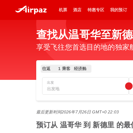
机票
酒店
特惠专区
我的预订
查找从温哥华至新德
享受飞往您首选目的地的独家
往返
1 乘客
经济舱
出发
最后更新时间
2026年7月26日 GMT+0 22:03
预订从 温哥华 到 新德里 的