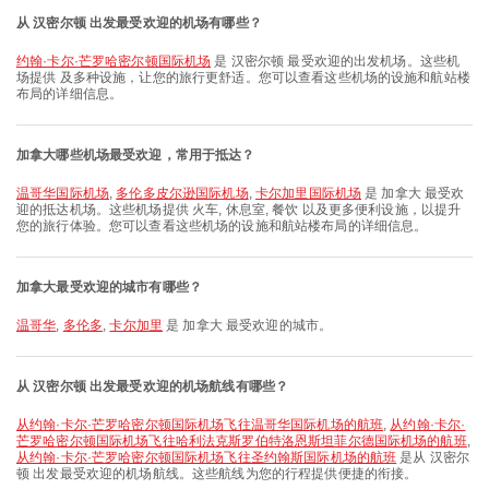
从 汉密尔顿 出发最受欢迎的机场有哪些？
约翰·卡尔·芒罗哈密尔顿国际机场
是 汉密尔顿 最受欢迎的出发机场。这些机
场提供 及多种设施，让您的旅行更舒适。您可以查看这些机场的设施和航站楼
布局的详细信息。
加拿大哪些机场最受欢迎，常用于抵达？
温哥华国际机场
,
多伦多皮尔逊国际机场
,
卡尔加里国际机场
是 加拿大 最受欢
迎的抵达机场。这些机场提供 火车, 休息室, 餐饮 以及更多便利设施，以提升
您的旅行体验。您可以查看这些机场的设施和航站楼布局的详细信息。
加拿大最受欢迎的城市有哪些？
温哥华
,
多伦多
,
卡尔加里
是 加拿大 最受欢迎的城市。
从 汉密尔顿 出发最受欢迎的机场航线有哪些？
从约翰·卡尔·芒罗哈密尔顿国际机场飞往温哥华国际机场的航班
,
从约翰·卡尔·
芒罗哈密尔顿国际机场飞往哈利法克斯罗伯特洛恩斯坦菲尔德国际机场的航班
,
从约翰·卡尔·芒罗哈密尔顿国际机场飞往圣约翰斯国际机场的航班
是从 汉密尔
顿 出发最受欢迎的机场航线。这些航线为您的行程提供便捷的衔接。