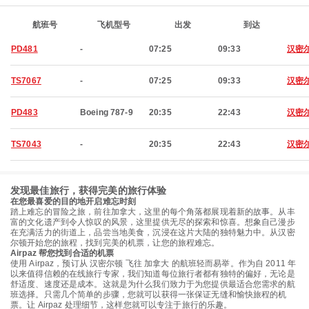
航班号
飞机型号
出发
到达
PD481
-
07:25
09:33
汉密
TS7067
-
07:25
09:33
汉密
PD483
Boeing 787-9
20:35
22:43
汉密
TS7043
-
20:35
22:43
汉密
发现最佳旅行，获得完美的旅行体验
在您最喜爱的目的地开启难忘时刻
踏上难忘的冒险之旅，前往加拿大，这里的每个角落都展现着新的故事。从丰
富的文化遗产到令人惊叹的风景，这里提供无尽的探索和惊喜。想象自己漫步
在充满活力的街道上，品尝当地美食，沉浸在这片大陆的独特魅力中。从汉密
尔顿开始您的旅程，找到完美的机票，让您的旅程难忘。
Airpaz 帮您找到合适的机票
使用 Airpaz，预订从 汉密尔顿 飞往 加拿大 的航班轻而易举。作为自 2011 年
以来值得信赖的在线旅行专家，我们知道每位旅行者都有独特的偏好，无论是
舒适度、速度还是成本。这就是为什么我们致力于为您提供最适合您需求的航
班选择。只需几个简单的步骤，您就可以获得一张保证无缝和愉快旅程的机
票。让 Airpaz 处理细节，这样您就可以专注于旅行的乐趣。