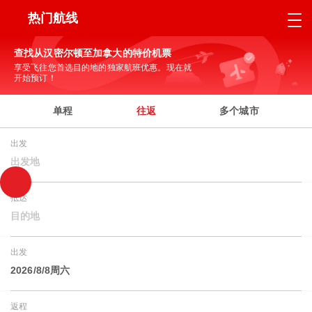
热门航线
查找从汉密尔顿至加拿大的特价机票
享受飞往您首选目的地的独家航班优惠。现在就
开始预订！
单程
往返
多个城市
出发
出发地
抵达
目的地
出发
2026/8/8周六
返程