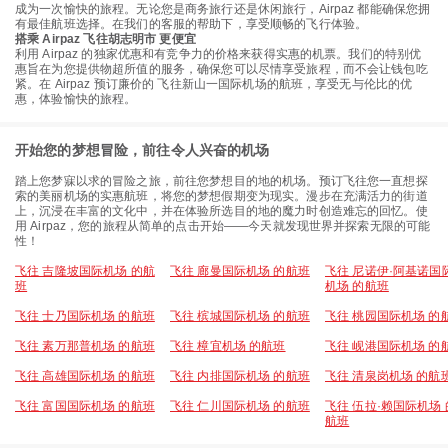
成为一次愉快的旅程。无论您是商务旅行还是休闲旅行，Airpaz 都能确保您拥
有最佳航班选择。在我们的客服的帮助下，享受顺畅的飞行体验。
搭乘 Airpaz 飞往胡志明市 更便宜
利用 Airpaz 的独家优惠和有竞争力的价格来获得实惠的机票。我们的特别优
惠旨在为您提供物超所值的服务，确保您可以尽情享受旅程，而不会让钱包吃
紧。在 Airpaz 预订廉价的 飞往新山一国际机场的航班，享受无与伦比的优
惠，体验愉快的旅程。
开始您的梦想冒险，前往令人兴奋的机场
踏上您梦寐以求的冒险之旅，前往您梦想目的地的机场。预订飞往您一直想探
索的美丽机场的实惠航班，将您的梦想假期变为现实。漫步在充满活力的街道
上，沉浸在丰富的文化中，并在体验所选目的地的魔力时创造难忘的回忆。使
用 Airpaz，您的旅程从简单的点击开始——今天就发现世界并探索无限的可能
性！
飞往 吉隆坡国际机场 的航
飞往 廊曼国际机场 的航班
飞往 尼诺伊·阿基诺国
班
机场 的航班
飞往 士乃国际机场 的航班
飞往 槟城国际机场 的航班
飞往 桃园国际机场 的
飞往 素万那普机场 的航班
飞往 樟宜机场 的航班
飞往 岘港国际机场 的
飞往 高雄国际机场 的航班
飞往 内排国际机场 的航班
飞往 清泉岗机场 的航
飞往 富国国际机场 的航班
飞往 仁川国际机场 的航班
飞往 伍拉·赖国际机场 
航班