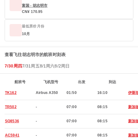
富国 - 胡志明市
CN¥ 170.95
最低票价月份
10月
查看飞往胡志明市的航班时刻表
7/30周四
7/31周五
8/1周六
8/2周日
航班号
飞机型号
出发
到达
TK162
Airbus A350
01:50
16:10
伊斯
TR502
-
07:00
08:15
新加
SQ8536
-
07:00
08:15
新加
AC5941
-
07:00
08:15
新加