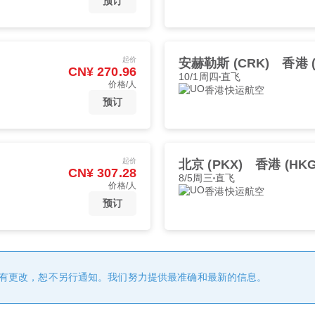
预订
起价
安赫勒斯 (CRK)
香港 
CN¥ 270.96
10/1周四
直飞
价格/人
香港快运航空
预订
起价
北京 (PKX)
香港 (HKG
CN¥ 307.28
8/5周三
直飞
价格/人
香港快运航空
预订
有更改，恕不另行通知。我们努力提供最准确和最新的信息。