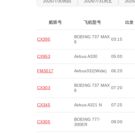
2026/7/30周四
2026/7/31周五
202
航班号
飞机型号
出发
BOEING 737 MAX
CX395
03:15
8
CX953
Airbus A330
05:00
FM3017
Airbus332(Wide)
06:20
BOEING 737 MAX
CX303
07:20
8
CX345
Airbus A321 N
07:25
BOEING 777-
CX305
08:00
300ER