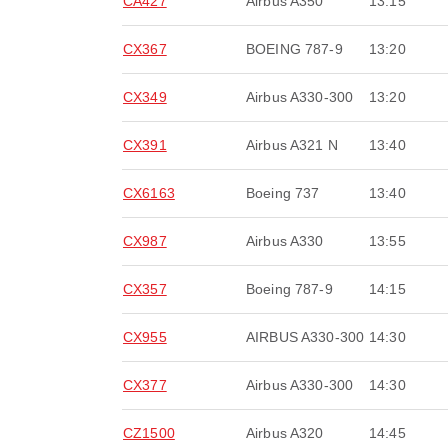
CA427
Airbus A350
13:15
CX367
BOEING 787-9
13:20
CX349
Airbus A330-300
13:20
CX391
Airbus A321 N
13:40
CX6163
Boeing 737
13:40
CX987
Airbus A330
13:55
CX357
Boeing 787-9
14:15
CX955
AIRBUS A330-300
14:30
CX377
Airbus A330-300
14:30
CZ1500
Airbus A320
14:45