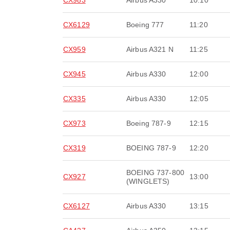
CX983
Airbus A330
10:10
CX6129
Boeing 777
11:20
CX959
Airbus A321 N
11:25
CX945
Airbus A330
12:00
CX335
Airbus A330
12:05
CX973
Boeing 787-9
12:15
CX319
BOEING 787-9
12:20
BOEING 737-800
CX927
13:00
(WINGLETS)
CX6127
Airbus A330
13:15