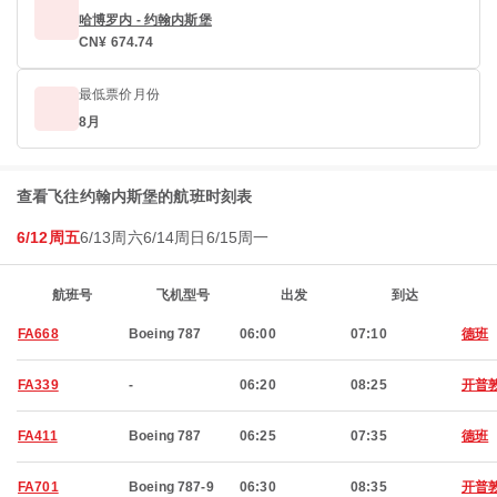
哈博罗内 - 约翰内斯堡
CN¥ 674.74
最低票价月份
8月
查看飞往约翰内斯堡的航班时刻表
6/12周五
6/13周六
6/14周日
6/15周一
航班号
飞机型号
出发
到达
FA668
Boeing 787
06:00
07:10
德班
FA339
-
06:20
08:25
开普
FA411
Boeing 787
06:25
07:35
德班
FA701
Boeing 787-9
06:30
08:35
开普