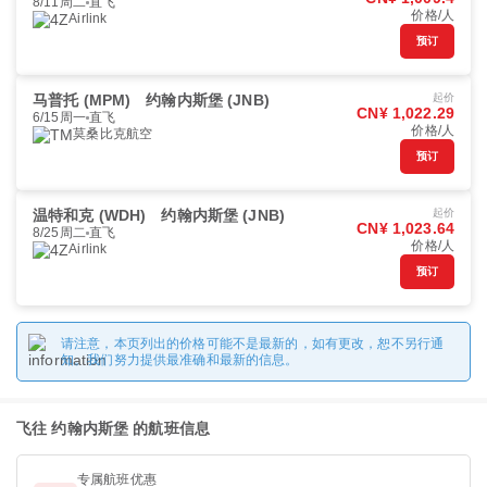
8/11周二
直飞
价格/人
Airlink
预订
马普托 (MPM)
约翰内斯堡 (JNB)
起价
CN¥ 1,022.29
6/15周一
直飞
价格/人
莫桑比克航空
预订
温特和克 (WDH)
约翰内斯堡 (JNB)
起价
CN¥ 1,023.64
8/25周二
直飞
价格/人
Airlink
预订
请注意，本页列出的价格可能不是最新的，如有更改，恕不另行通
知。我们努力提供最准确和最新的信息。
飞往 约翰内斯堡 的航班信息
专属航班优惠