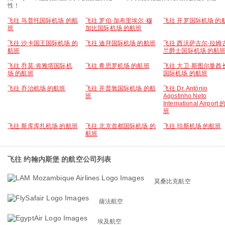
性！
飞往 马普托国际机场 的航
飞往 罗伯·加布里埃尔·穆
飞往 开罗国际机场 的
班
加比国际机场 的航班
飞往 沙卡国王国际机场 的
飞往 迪拜国际机场 的航班
飞往 西沃萨古尔·拉姆
航班
兰爵士国际机场 的航
飞往 乔莫·肯雅塔国际机
飞往 希思罗机场 的航班
飞往 大卫·斯图尔曼酋
场 的航班
国际机场 的航班
飞往 乔治机场 的航班
飞往 开普敦国际机场 的航
飞往 Dr. António
班
Agostinho Neto
International Airport
班
飞往 斯库库扎机场 的航班
飞往 北京首都国际机场 的
飞往 珀斯机场 的航班
航班
飞往 约翰内斯堡 的航空公司列表
莫桑比克航空
薩法航空
埃及航空