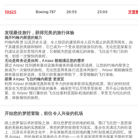
FA625
Boeing 787
20:55
23:00
开普
发现最佳旅行，获得完美的旅行体验
揭开约翰内斯堡的魅力
约翰内斯堡 以其历史古迹、令人惊叹的建筑和令人叹为观止的风景而闻名。由
于其建筑的美丽和独特，它已成为一个受欢迎的旅游目的地。无论您是探索古
代遗址还是欣赏现代奇迹，它都能为您提供难忘的体验。飞往这个热门目的
地，创造一次愉快的旅程。
无论是商务还是休闲，Airpaz 都能满足您的需求
通过 Airpaz 找到拥有最佳设施和服务的最佳航班选择。让您的约翰内斯堡之
旅成为一次愉快的旅程。无论您是商务旅行还是休闲旅行，Airpaz 都能确保您
拥有最佳航班选择。在我们的客服的帮助下，享受顺畅的飞行体验。
搭乘 Airpaz 飞往约翰内斯堡 更便宜
利用 Airpaz 的独家优惠和有竞争力的价格来获得实惠的机票。我们的特别优
惠旨在为您提供物超所值的服务，确保您可以尽情享受旅程，而不会让钱包吃
紧。在 Airpaz 预订廉价的 飞往拉塞利亚国际机场的航班，享受无与伦比的优
惠，体验愉快的旅程。
开始您的梦想冒险，前往令人兴奋的机场
踏上您梦寐以求的冒险之旅，前往您梦想目的地的机场。预订飞往您一直想探
索的美丽机场的实惠航班，将您的梦想假期变为现实。漫步在充满活力的街道
上，沉浸在丰富的文化中，并在体验所选目的地的魔力时创造难忘的回忆。使
用 Airpaz，您的旅程从简单的点击开始——今天就发现世界并探索无限的可能