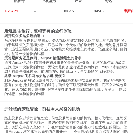
航班号
飞机型号
出发
到达
H25721
-
08:45
09:45
库斯
发现最佳旅行，获得完美的旅行体验
揭开马尔多纳多港的魅力
马尔多纳多港 以其历史古迹、令人惊叹的建筑和令人叹为观止的风景而闻名。
由于其建筑的美丽和独特，它已成为一个受欢迎的旅游目的地。无论您是探索
古代遗址还是欣赏现代奇迹，它都能为您提供难忘的体验。飞往这个热门目的
地，创造一次愉快的旅程。
无论是商务还是休闲，Airpaz 都能满足您的需求
通过 Airpaz 找到拥有最佳设施和服务的最佳航班选择。让您的马尔多纳多港
之旅成为一次愉快的旅程。无论您是商务旅行还是休闲旅行，Airpaz 都能确保
您拥有最佳航班选择。在我们的客服的帮助下，享受顺畅的飞行体验。
搭乘 Airpaz 飞往马尔多纳多港 更便宜
利用 Airpaz 的独家优惠和有竞争力的价格来获得实惠的机票。我们的特别优
惠旨在为您提供物超所值的服务，确保您可以尽情享受旅程，而不会让钱包吃
紧。在 Airpaz 预订廉价的 飞往马尔多纳多港国际机场的航班，享受无与伦比
的优惠，体验愉快的旅程。
开始您的梦想冒险，前往令人兴奋的机场
踏上您梦寐以求的冒险之旅，前往您梦想目的地的机场。预订飞往您一直想探
索的美丽机场的实惠航班，将您的梦想假期变为现实。漫步在充满活力的街道
上，沉浸在丰富的文化中，并在体验所选目的地的魔力时创造难忘的回忆。使
用 Airpaz，您的旅程从简单的点击开始——今天就发现世界并探索无限的可能