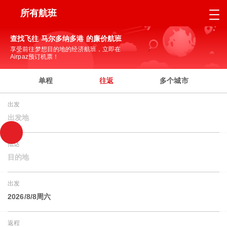
所有航班
查找飞往 马尔多纳多港 的廉价航班
享受前往梦想目的地的经济航班，立即在
Airpaz预订机票！
单程
往返
多个城市
出发
出发地
抵达
目的地
出发
2026/8/8周六
返程