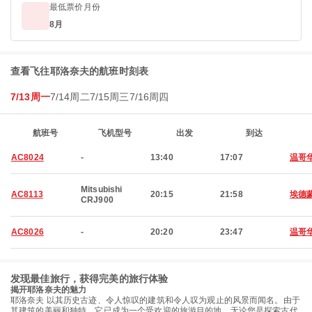
最低票价月份
8月
查看飞往耶洛奈夫的航班时刻表
7/13周一
7/14周二
7/15周三
7/16周四
航班号
飞机型号
出发
到达
AC8024
-
13:40
17:07
温哥
Mitsubishi
AC8113
20:15
21:58
埃德
CRJ900
AC8026
-
20:20
23:47
温哥
发现最佳旅行，获得完美的旅行体验
揭开耶洛奈夫的魅力
耶洛奈夫 以其历史古迹、令人惊叹的建筑和令人叹为观止的风景而闻名。由于
其建筑的美丽和独特，它已成为一个受欢迎的旅游目的地。无论您是探索古代