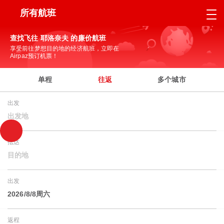
所有航班
查找飞往 耶洛奈夫 的廉价航班
享受前往梦想目的地的经济航班，立即在
Airpaz预订机票！
单程
往返
多个城市
出发
出发地
抵达
目的地
出发
2026/8/8周六
返程