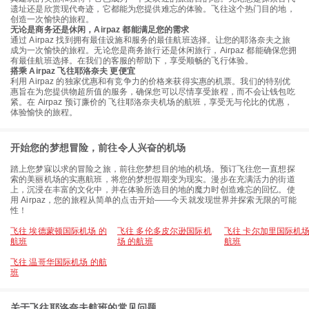
遗址还是欣赏现代奇迹，它都能为您提供难忘的体验。飞往这个热门目的地，
创造一次愉快的旅程。
无论是商务还是休闲，Airpaz 都能满足您的需求
通过 Airpaz 找到拥有最佳设施和服务的最佳航班选择。让您的耶洛奈夫之旅
成为一次愉快的旅程。无论您是商务旅行还是休闲旅行，Airpaz 都能确保您拥
有最佳航班选择。在我们的客服的帮助下，享受顺畅的飞行体验。
搭乘 Airpaz 飞往耶洛奈夫 更便宜
利用 Airpaz 的独家优惠和有竞争力的价格来获得实惠的机票。我们的特别优
惠旨在为您提供物超所值的服务，确保您可以尽情享受旅程，而不会让钱包吃
紧。在 Airpaz 预订廉价的 飞往耶洛奈夫机场的航班，享受无与伦比的优惠，
体验愉快的旅程。
开始您的梦想冒险，前往令人兴奋的机场
踏上您梦寐以求的冒险之旅，前往您梦想目的地的机场。预订飞往您一直想探
索的美丽机场的实惠航班，将您的梦想假期变为现实。漫步在充满活力的街道
上，沉浸在丰富的文化中，并在体验所选目的地的魔力时创造难忘的回忆。使
用 Airpaz，您的旅程从简单的点击开始——今天就发现世界并探索无限的可能
性！
飞往 埃德蒙顿国际机场 的
飞往 多伦多皮尔逊国际机
飞往 卡尔加里国际机场
航班
场 的航班
航班
飞往 温哥华国际机场 的航
班
关于飞往耶洛奈夫航班的常见问题