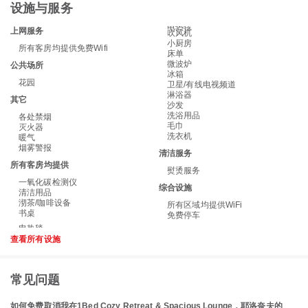
设施与服务
电热毯
上网服务
吹风机
小厨房
所有客房均提供免费Wifi
床单
微波炉
公共场所
冰箱
花园
卫星/有线电视频道
淋浴器
其它
沙发
洗浴用品
各处禁烟
毛巾
灭火器
洗衣机
暖气
烟雾警报
清洁服务
所有客房均提供
熨烫服务
一氧化碳检测仪
综合设施
清洁用品
沏茶/咖啡设备
所有区域均提供WiFi
书桌
免费停车
查看所有设施
常见问题
如何免费取消我在1Bed Cozy Retreat & Spacious Lounge，耶洛奈夫的