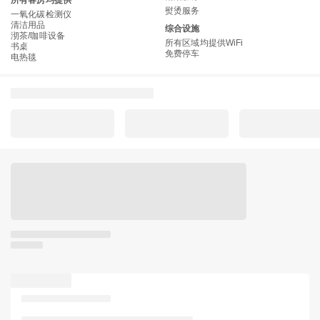
所有客房均提供
熨烫服务
一氧化碳检测仪
清洁用品
综合设施
沏茶/咖啡设备
所有区域均提供WiFi
书桌
免费停车
电热毯