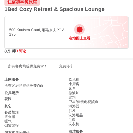
住宿加早餐旅馆
1Bed Cozy Retreat & Spacious Lounge
500 Knutsen Court, 耶洛奈夫 X1A
2Y5
在地图上查看
8.5 棒
3 评论
所有客房均提供免费Wifi
免费停车
上网服务
吹风机
小厨房
所有客房均提供免费Wifi
床单
公共场所
微波炉
冰箱
花园
卫星/有线电视频道
其它
淋浴器
沙发
各处禁烟
洗浴用品
灭火器
毛巾
暖气
洗衣机
烟雾警报
清洁服务