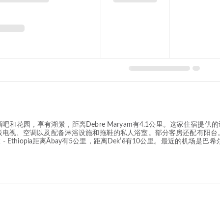
于巴赫达尔，配有酒吧和花园，享有湖景，距离Debre Maryam有4.1公里。这
平板电视、空调以及配备淋浴设施和拖鞋的私人浴室。部分客房还配有阳台。
el 2 - Ethiopia距离Ābay有5公里，距离Dekʼē有10公里。最近