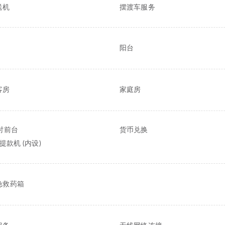
送机
摆渡车服务
阳台
客房
家庭房
时前台
货币兑换
/提款机 (内设)
急救药箱