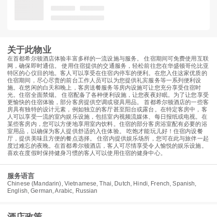
关于此物业
在首都希尔顿酒店体验丰富多样的一流设施与服务。 住宿期间可免费使用互联
网，确保即时通信。 使用住宿提供的交通服务，轻松前往您在华盛顿哥伦比亚
特区的心仪目的地。客人可以享受在住宿内停车的便利。在您入住这家优质的
住宿期间，尽心尽责的前台工作人员可以为您提供礼宾服务等一系列便利设
施。在悠闲的白天和晚上，客房送餐服务等房内设施可让您充分享受住宿时
光。住宿全面禁烟。 住宿配备了各种便利设施，让您夜夜好眠。为了让您享受
更愉快的住宿体验，部分客房提供空调或寝具用品。 首都希尔顿酒店的一些客
房具有独特的设计元素，例如独立的客厅甚至阳台或露台。在特定客房中，客
人可以享受一流的室内娱乐设施，包括室内视频流媒体、每日报纸或电视。在
某些客房内，您可以方便地享用室内饮料。住宿的部分客房浴室配有必要的浴
室用品，以确保为客人提供舒适的入住体验。 吃饱才能玩儿好！住宿内设餐
厅，提供美味且方便的餐点选择。 住宿内提供娱乐场所，您可在此与旅伴一起
度过难忘的夜晚。在首都希尔顿酒店，客人可尽情享受令人愉悦的娱乐设施。
喜欢在度假时保持健身习惯的客人可以使用住宿的健身中心。
服务语言
Chinese (Mandarin), Vietnamese, Thai, Dutch, Hindi, French, Spanish,
English, German, Arabic, Russian