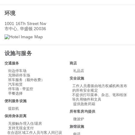
环境
1001 16Th Street Nw
市中心, 华盛顿 20036
设施与服务
交通服务
商店
街边停车场
礼品店
无障碍停车场
安全设施
班车服务（额外收费）
汽车租赁
工作人员遵循由地方权威机构发布
停车场 - 带监控
的所有安全规定
早餐选择
不提供打印菜单、杂志、笔和纸张
等共用物件和文具
便利服务设施
提供急救药箱
提款机
所有客房均提供
保持身体距离
微波炉
无接触办理入住/退房
旅馆设施
支持无现金支付
在合适区域工作人员与客人间已设
电话