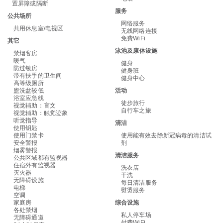
置屏障或隔断
服务
公共场所
网络服务
共用休息室/电视区
无线网络连接
免費WiFi
其它
泳池及康体设施
禁烟客房
暖气
健身
防过敏房
健身班
带有扶手的卫生间
健身中心
高等级厕所
盥洗盆较低
活动
浴室应急线
徒步旅行
视觉辅助：盲文
自行车之旅
视觉辅助：触觉迹象
听觉指导
清洁
使用钥匙
使用门禁卡
使用能有效去除新冠病毒的清洁试
安全警报
剂
烟雾警报
清洁服务
公共区域都有监视器
住宿外有监视器
洗衣店
灭火器
干洗
无障碍设施
每日清洁服务
电梯
熨烫服务
空调
家庭房
综合设施
各处禁烟
私人停车场
无障碍通道
付费WiFi