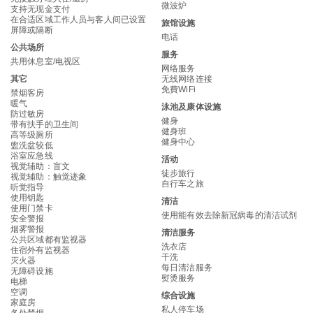
微波炉
支持无现金支付
在合适区域工作人员与客人间已设置
旅馆设施
屏障或隔断
电话
公共场所
服务
共用休息室/电视区
网络服务
其它
无线网络连接
免費WiFi
禁烟客房
暖气
泳池及康体设施
防过敏房
健身
带有扶手的卫生间
健身班
高等级厕所
健身中心
盥洗盆较低
浴室应急线
活动
视觉辅助：盲文
徒步旅行
视觉辅助：触觉迹象
自行车之旅
听觉指导
使用钥匙
清洁
使用门禁卡
使用能有效去除新冠病毒的清洁试剂
安全警报
烟雾警报
清洁服务
公共区域都有监视器
洗衣店
住宿外有监视器
干洗
灭火器
每日清洁服务
无障碍设施
熨烫服务
电梯
空调
综合设施
家庭房
私人停车场