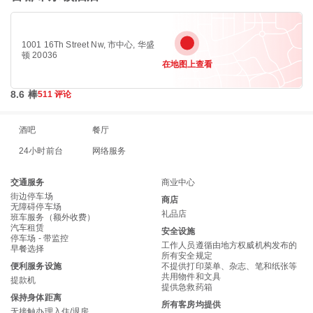
1001 16Th Street Nw, 市中心, 华盛
顿 20036
在地图上查看
8.6 棒
511 评论
酒吧
餐厅
24小时前台
网络服务
交通服务
商业中心
街边停车场
商店
无障碍停车场
礼品店
班车服务（额外收费）
汽车租赁
安全设施
停车场 - 带监控
工作人员遵循由地方权威机构发布的
早餐选择
所有安全规定
便利服务设施
不提供打印菜单、杂志、笔和纸张等
共用物件和文具
提款机
提供急救药箱
保持身体距离
所有客房均提供
无接触办理入住/退房