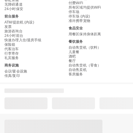
各处禁烟
付费WiFi
无障碍通道
所有区域均提供WiFi
24小时保安
停车场
前台服务
停车场 (内设)
准许携带宠物
ATM/提款机 (内设)
发票
食品安全
旅游咨询台
用餐区保持身体距离
24小时前台
快速办理入住/退房手续
餐饮服务
保险箱
自动售货机（饮料）
代客泊车
儿童餐
行李寄存
酒吧
礼宾服务
餐厅
商务设施
自动售货机（零食）
自动售卖机
会议/宴会设施
客房服务
传真/复印