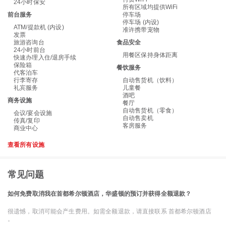
24小时保安
所有区域均提供WiFi
前台服务
停车场
停车场 (内设)
ATM/提款机 (内设)
准许携带宠物
发票
旅游咨询台
食品安全
24小时前台
用餐区保持身体距离
快速办理入住/退房手续
保险箱
餐饮服务
代客泊车
行李寄存
自动售货机（饮料）
礼宾服务
儿童餐
酒吧
商务设施
餐厅
自动售货机（零食）
会议/宴会设施
自动售卖机
传真/复印
客房服务
商业中心
查看所有设施
常见问题
如何免费取消我在首都希尔顿酒店，华盛顿的预订并获得全额退款？
很遗憾，取消可能会产生费用。如需全额退款，请直接联系 首都希尔顿酒店
。