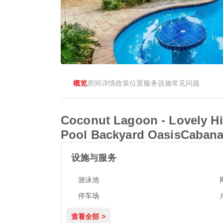
概览
房间
详情
政策
位置
服务设施
常见问题
Coconut Lagoon - Lovely H
Pool Backyard OasisCaban
设施与服务
游泳池
停车场
查看全部 >