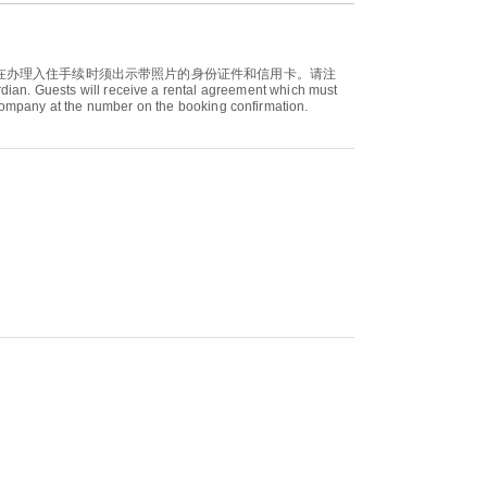
人在办理入住手续时须出示带照片的身份证件和信用卡。请注
ests will receive a rental agreement which must
 company at the number on the booking confirmation.