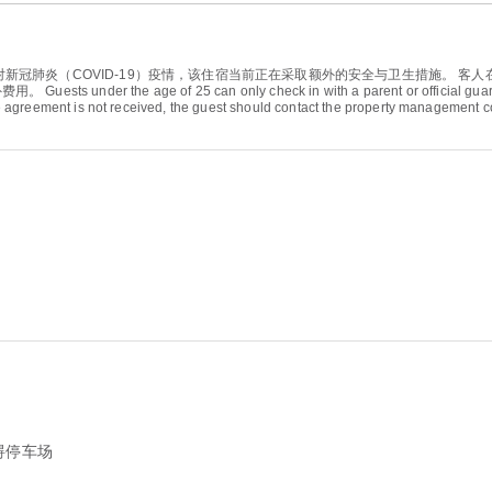
新冠肺炎（COVID-19）疫情，该住宿当前正在采取额外的安全与卫生措施。 客
age of 25 can only check in with a parent or official guardian. Gu
f the agreement is not received, the guest should contact the property management
碍停车场