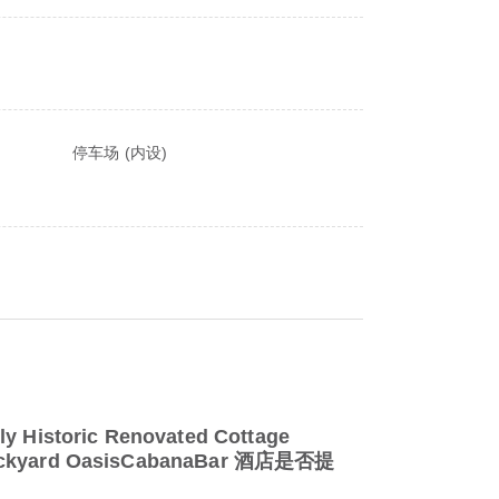
停车场 (内设)
ly Historic Renovated Cottage
ackyard OasisCabanaBar 酒店是否提