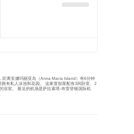
落于安娜玛丽亚，距离安娜玛丽亚岛（Anna Maria Island）有6分钟
度假屋拥有私人泳池和花园。 这家度假屋配有3间卧室、2
浴室。 最近的机场是萨拉索塔-布雷登顿国际机