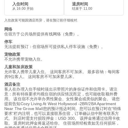
入住时间
退房时间
从 16.00 开始
结束于 11.00
入住政策可能因酒店而异，请在预订前仔细核对.
网络
住宿方于公共场所提供有线网络（免费）。
停车
无法提前预订：住宿场所可提供私人停车设施（免费）。
宠物政策
不允许携带宠物入住。
儿童和加床政策
允许客人携带儿童入住。 这间客房不可加床。 最多容纳：每间客
房9位客人。 这间客房不可加床婴儿床。
酒店备注
客人在办理入住手续时须出示带照片的身份证件和信用卡。请注
意：所有特殊要求均视住宿的供应情况而定，也可能收取额外费
用。 该住宿不允许举办男性聚会、女性聚会或类似的聚会。 请您
提前告知Cozy Living At West Hollywood -2BR/2BA Apartment
Near The Grove Mall您的预计抵达时间。您可以在预订时在“特殊
要求”栏内注明，也可以直接联系住宿，订单确认信中附有联系方
式。 到店时需支付损毁押金：USD 300。 该押金将通过信用卡收
取。 退房时此押金将返还给你。 住宿场所经检查如无任何损坏，