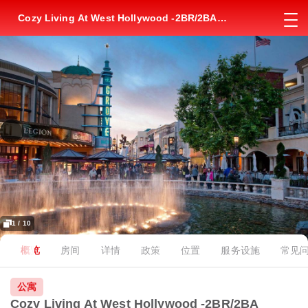
Cozy Living At West Hollywood -2BR/2BA
Apartment Near The Grove Mall
1 / 10
概览
房间
详情
政策
位置
服务设施
常见
公寓
Cozy Living At West Hollywood -2BR/2BA