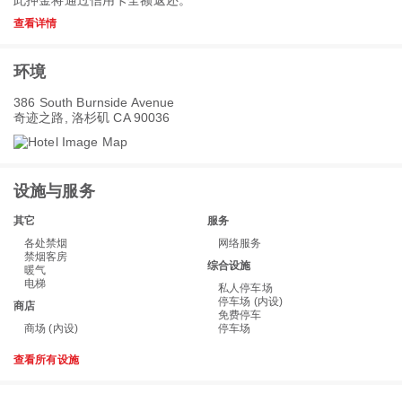
此押金将通过信用卡全额返还。
查看详情
环境
386 South Burnside Avenue
奇迹之路, 洛杉矶 CA 90036
设施与服务
其它
服务
各处禁烟
网络服务
禁烟客房
综合设施
暖气
电梯
私人停车场
停车场 (内设)
商店
免费停车
商场 (內设)
停车场
查看所有设施