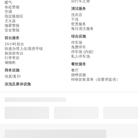
自行车之旅
暖气
各处禁烟
清洁服务
空调
洗衣店
指定吸烟区
干洗
灭火器
熨烫服务
烟雾警报
每日清洁服务
安全警报
综合设施
前台服务
停车场
24小时前台
免费停车
快速办理入住/退房手续
停车场 (内设)
旅游咨询台
私人停车场
行李寄存
储物柜
餐饮服务
商务设施
餐厅
烧烤设施
传真/复印
特殊饮食菜单（应要求提供）
泳池及康体设施