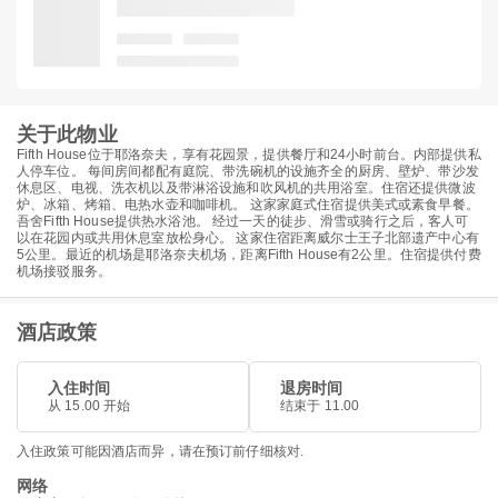
关于此物业
Fifth House位于耶洛奈夫，享有花园景，提供餐厅和24小时前台。内部提供私
人停车位。 每间房间都配有庭院、带洗碗机的设施齐全的厨房、壁炉、带沙发
休息区、电视、洗衣机以及带淋浴设施和吹风机的共用浴室。住宿还提供微波
炉、冰箱、烤箱、电热水壶和咖啡机。 这家家庭式住宿提供美式或素食早餐。
吾舍Fifth House提供热水浴池。 经过一天的徒步、滑雪或骑行之后，客人可
以在花园内或共用休息室放松身心。 这家住宿距离威尔士王子北部遗产中心有
5公里。最近的机场是耶洛奈夫机场，距离Fifth House有2公里。住宿提供付费
机场接驳服务。
酒店政策
入住时间
退房时间
从 15.00 开始
结束于 11.00
入住政策可能因酒店而异，请在预订前仔细核对.
网络