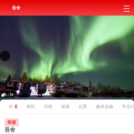
吾舍
1 / 28
概览
房间
详情
政策
位置
服务设施
常见
民宿
吾舍