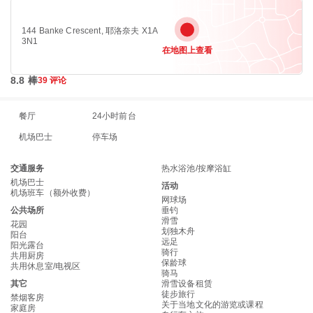
144 Banke Crescent, 耶洛奈夫 X1A
3N1
在地图上查看
8.8 棒
39 评论
餐厅
24小时前台
机场巴士
停车场
交通服务
热水浴池/按摩浴缸
机场巴士
活动
机场班车（额外收费）
网球场
公共场所
垂钓
滑雪
花园
划独木舟
阳台
远足
阳光露台
骑行
共用厨房
保龄球
共用休息室/电视区
骑马
其它
滑雪设备租赁
徒步旅行
禁烟客房
关于当地文化的游览或课程
家庭房