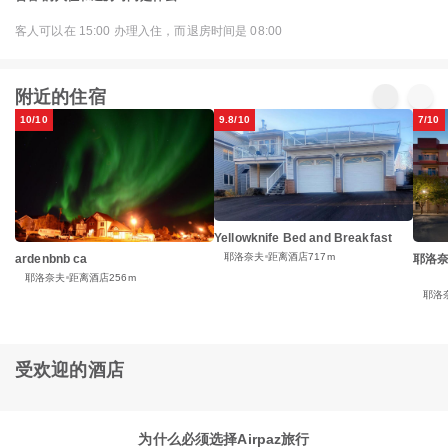
客人可以在 15:00 办理入住，而退房时间是 08:00
附近的住宿
10/10
9.8/10
7/10
Yellowknife Bed and Breakfast
耶洛奈夫
距离酒店717m
ardenbnb ca
耶洛
耶洛奈夫
距离酒店256m
耶洛
受欢迎的酒店
为什么必须选择Airpaz旅行