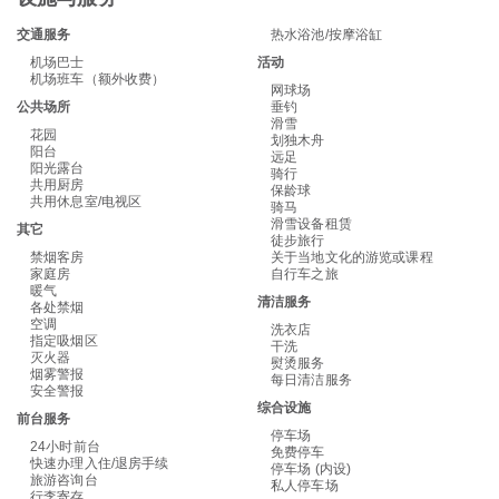
交通服务
热水浴池/按摩浴缸
机场巴士
活动
机场班车（额外收费）
网球场
公共场所
垂钓
滑雪
花园
划独木舟
阳台
远足
阳光露台
骑行
共用厨房
保龄球
共用休息室/电视区
骑马
滑雪设备租赁
其它
徒步旅行
禁烟客房
关于当地文化的游览或课程
家庭房
自行车之旅
暖气
清洁服务
各处禁烟
空调
洗衣店
指定吸烟区
干洗
灭火器
熨烫服务
烟雾警报
每日清洁服务
安全警报
综合设施
前台服务
停车场
24小时前台
免费停车
快速办理入住/退房手续
停车场 (内设)
旅游咨询台
私人停车场
行李寄存