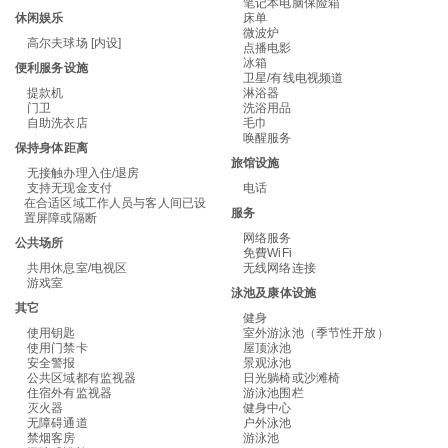
笔记本电脑保险箱
休闲娱乐
床单
微波炉
高尔夫球场 [内设]
点播电影
冰箱
便利服务设施
卫星/有线电视频道
提款机
淋浴器
门卫
洗浴用品
自助洗衣店
毛巾
唤醒服务
保持身体距离
旅馆设施
无接触办理入住/退房
支持无现金支付
电话
在合适区域工作人员与客人间已设
服务
置屏障或隔断
网络服务
公共场所
免費WiFi
共用休息室/电视区
无线网络连接
游戏室
泳池及康体设施
其它
健身
使用钥匙
室外游泳池（季节性开放）
使用门禁卡
屋顶泳池
安全警报
景观泳池
公共区域都有监视器
日光躺椅或沙滩椅
住宿外有监视器
游泳池围栏
灭火器
健身中心
无障碍通道
户外泳池
禁烟客房
游泳池