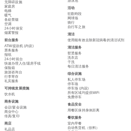
游泳池
无障碍设施
家庭房
活动
电梯
狂歡時段
暖气
网球场
各处禁烟
骑行
空调
自行车之旅
24小时保安
烟雾警报
清洁
前台服务
使用能有效去除新冠病毒的清洁试剂
ATM/提款机 (内设)
清洁服务
票务服务
熨烫服务
报纸
洗衣店
24小时前台
干洗
快速办理入住/退房手续
每日清洁服务
保险箱
旅游咨询台
综合设施
行李寄存
私人停车场
礼宾服务
停车场
可持续发展措施
停车场 (内设)
所有区域均提供WiFi
饮水机
免费停车
商务设施
食品安全
会议/宴会设施
用餐区保持身体距离
商业中心
传真/复印
餐饮服务
商店
室内早餐
自动售货机（饮料）
礼品店