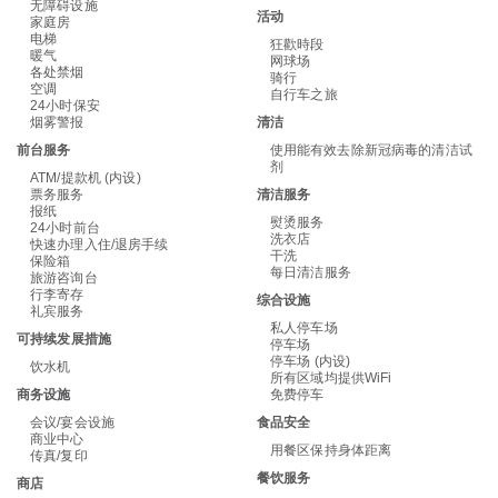
无障碍设施
活动
家庭房
电梯
狂歡時段
暖气
网球场
各处禁烟
骑行
空调
自行车之旅
24小时保安
烟雾警报
清洁
前台服务
使用能有效去除新冠病毒的清洁试
剂
ATM/提款机 (内设)
票务服务
清洁服务
报纸
熨烫服务
24小时前台
洗衣店
快速办理入住/退房手续
干洗
保险箱
每日清洁服务
旅游咨询台
行李寄存
综合设施
礼宾服务
私人停车场
可持续发展措施
停车场
停车场 (内设)
饮水机
所有区域均提供WiFi
商务设施
免费停车
会议/宴会设施
食品安全
商业中心
用餐区保持身体距离
传真/复印
餐饮服务
商店