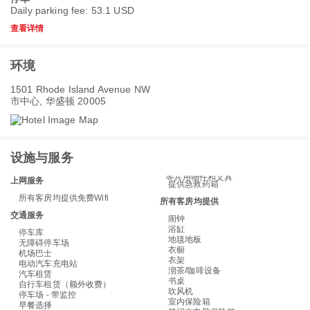
Daily parking fee: 53.1 USD
查看详情
环境
1501 Rhode Island Avenue NW
市中心, 华盛顿 20005
设施与服务
等共用物件和文具
上网服务
提供急救药箱
所有客房均提供免费Wifi
所有客房均提供
交通服务
闹钟
浴缸
停车库
地毯地板
无障碍停车场
衣橱
机场巴士
衣架
电动汽车充电站
沏茶/咖啡设备
汽车租赁
书桌
自行车租赁（额外收费）
吹风机
停车场 - 带监控
室内保险箱
早餐选择