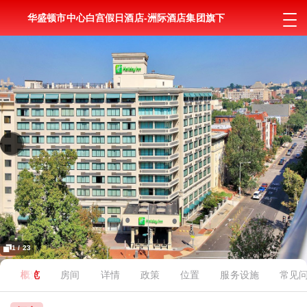
华盛顿市中心白宫假日酒店-洲际酒店集团旗下
1 / 23
概览
房间
详情
政策
位置
服务设施
常见