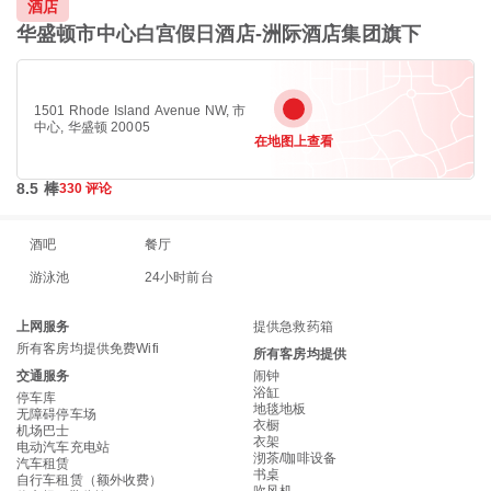
酒店
华盛顿市中心白宫假日酒店-洲际酒店集团旗下
1501 Rhode Island Avenue NW, 市
中心, 华盛顿 20005
在地图上查看
8.5 棒
330 评论
酒吧
餐厅
游泳池
24小时前台
上网服务
提供急救药箱
所有客房均提供免费Wifi
所有客房均提供
交通服务
闹钟
浴缸
停车库
地毯地板
无障碍停车场
衣橱
机场巴士
衣架
电动汽车充电站
沏茶/咖啡设备
汽车租赁
书桌
自行车租赁（额外收费）