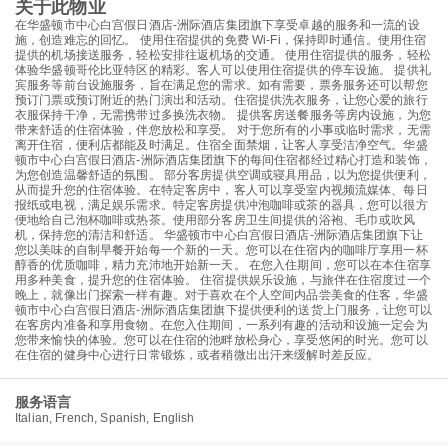
关于此物业
在华盛顿市中心白宫假日酒店-洲际酒店集团旗下享受卓越的服务和一流的设
施，创造难忘的回忆。 使用住宿提供的免费 Wi-Fi，保持即时通信。使用住宿
提供的机场接送服务，轻松安排往返机场的交通。 使用住宿提供的服务，轻松
体验华盛顿哥伦比亚特区的精彩。客人可以使用住宿提供的停车设施。 提供礼
宾服务等前台设施服务，旨在满足您的需求。如有需要，票务服务还可以帮您
预订门票或预订附近的热门演出和活动。住宿提供洗衣服务，让您心爱的旅行
衣服保持干净，无需携带过多换洗衣物。 提供客房送餐服务等房内设施，为您
带来舒适的住宿体验，伴您放松和享受。 对于您所有的小事或临时需求，无需
离开住宿，便利店都能及时满足。住宿全面禁烟，让客人享受洁净空气。华盛
顿市中心白宫假日酒店-洲际酒店集团旗下的每间住宿都经过精心打造和装饰，
为您创造温馨舒适的氛围。 部分客房提供空调或寝具用品，以为您提供便利，
从而提升您的住宿体验。在特定客房中，客人可以享受室内视频流媒体、每日
报纸或电视，满足娱乐需求。特定客房提供冲泡咖啡或茶的器具，您可以很方
便地给自己泡杯咖啡或热茶。使用部分客房卫生间提供的浴袍、毛巾或吹风
机，保持您的清洁和舒适。 华盛顿市中心白宫假日酒店-洲际酒店集团旗下让
您以美味的自制早餐开始每一个新的一天。您可以在住宿内的咖啡厅享用一杯
醇香的优质咖啡，精力充沛地开始新一天。 在您入住期间，您可以在本住宿享
用多种美食，提升您的住宿体验。 住宿提供娱乐设施，与旅伴在住宿度过一个
晚上，就像出门探索一样有趣。对于喜欢在个人空间内品尝美食的住客，华盛
顿市中心白宫假日酒店-洲际酒店集团旗下提供便利的送货上门服务，让您可以
在客房内准备和享用食物。在您入住期间，一系列有趣的活动和设施一定会为
您带来愉快的体验。您可以在住宿的池畔放松身心，享受悠闲的时光。您可以
在住宿的健身中心进行日常锻炼，或者稍微出出汗来缓解时差反应。
服务语言
Italian, French, Spanish, English