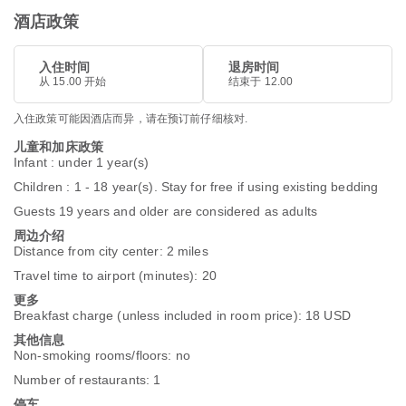
酒店政策
入住时间
退房时间
从 15.00 开始
结束于 12.00
入住政策可能因酒店而异，请在预订前仔细核对.
儿童和加床政策
Infant : under 1 year(s)
Children : 1 - 18 year(s). Stay for free if using existing bedding
Guests 19 years and older are considered as adults
周边介绍
Distance from city center: 2 miles
Travel time to airport (minutes): 20
更多
Breakfast charge (unless included in room price): 18 USD
其他信息
Non-smoking rooms/floors: no
Number of restaurants: 1
停车