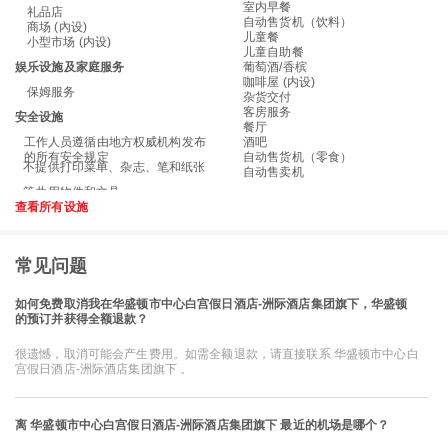
室内早餐
礼品店
自动售货机（饮料）
商场 (內设)
儿童餐
小型市场 (内设)
儿童自助餐
娱乐设施及家庭服务
葡萄酒/香槟
咖啡屋 (内设)
保姆服务
杂货交付
客房服务
安全设施
餐厅
工作人员遵循由地方权威机构发布
酒吧
的所有安全规定
自动售货机（零食）
不提供打印菜单、杂志、笔和纸张
自动售卖机
查看所有设施
常见问题
如何免费取消我在华盛顿市中心白宫假日酒店-洲际酒店集团旗下，华盛顿
的预订并获得全额退款？
很遗憾，取消可能会产生费用。如需全额退款，请直接联系 华盛顿市中心白
宫假日酒店-洲际酒店集团旗下 。
离 华盛顿市中心白宫假日酒店-洲际酒店集团旗下 最近的机场是哪个？