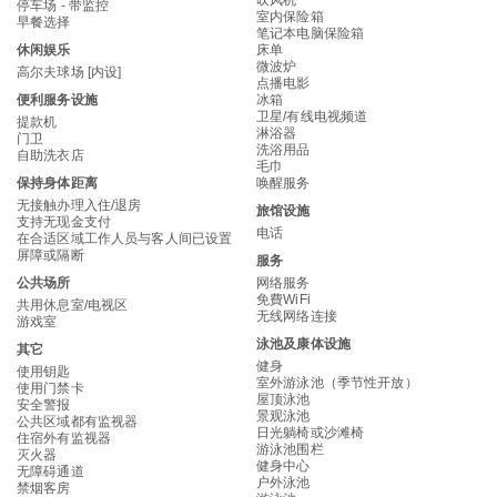
吹风机
停车场 - 带监控
室内保险箱
早餐选择
笔记本电脑保险箱
休闲娱乐
床单
微波炉
高尔夫球场 [内设]
点播电影
便利服务设施
冰箱
卫星/有线电视频道
提款机
淋浴器
门卫
洗浴用品
自助洗衣店
毛巾
保持身体距离
唤醒服务
无接触办理入住/退房
旅馆设施
支持无现金支付
电话
在合适区域工作人员与客人间已设置
屏障或隔断
服务
公共场所
网络服务
免費WiFi
共用休息室/电视区
无线网络连接
游戏室
泳池及康体设施
其它
健身
使用钥匙
室外游泳池（季节性开放）
使用门禁卡
屋顶泳池
安全警报
景观泳池
公共区域都有监视器
日光躺椅或沙滩椅
住宿外有监视器
游泳池围栏
灭火器
健身中心
无障碍通道
户外泳池
禁烟客房