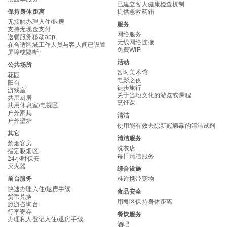
已建立客人健康检查机制
保持身体距离
提供急救药箱
无接触办理入住/退房
服务
支持无现金支付
网络服务
送餐服务移动app
无线网络连接
在合适区域工作人员与客人间已设置
免費WiFi
屏障或隔断
活动
公共场所
暂时美术馆
花园
电影之夜
阳台
徒步旅行
游戏室
关于当地文化的游览或课程
共用厨房
烹饪课
共用休息室/电视区
户外家具
清洁
户外壁炉
使用能有效去除新冠病毒的清洁试剂
其它
清洁服务
禁烟客房
洗衣店
指定吸烟区
每日清洁服务
24小时保安
灭火器
综合设施
前台服务
准许携带宠物
快速办理入住/退房手续
食品安全
货币兑换
用餐区保持身体距离
旅游咨询台
行李寄存
餐饮服务
办理私人登记入住/退房手续
酒吧