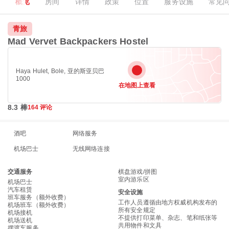
概览
房间
详情
政策
位置
服务设施
常见
青旅
Mad Vervet Backpackers Hostel
Haya Hulet, Bole, 亚的斯亚贝巴
1000
在地图上查看
8.3 棒
164 评论
酒吧
网络服务
机场巴士
无线网络连接
交通服务
棋盘游戏/拼图
室内游乐区
机场巴士
汽车租赁
安全设施
班车服务（额外收费）
工作人员遵循由地方权威机构发布的
机场班车（额外收费）
所有安全规定
机场接机
不提供打印菜单、杂志、笔和纸张等
机场送机
共用物件和文具
摆渡车服务