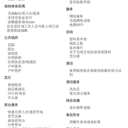
提供急救药箱
保持身体距离
服务
无接触办理入住/退房
网络服务
支持无现金支付
无线网络连接
送餐服务移动app
免費WiFi
在合适区域工作人员与客人间已设
置屏障或隔断
活动
公共场所
暂时美术馆
电影之夜
花园
徒步旅行
阳台
关于当地文化的游览或课程
游戏室
烹饪课
共用厨房
共用休息室/电视区
清洁
户外家具
户外壁炉
使用能有效去除新冠病毒的清洁试
剂
其它
清洁服务
禁烟客房
指定吸烟区
洗衣店
24小时保安
每日清洁服务
灭火器
综合设施
前台服务
准许携带宠物
快速办理入住/退房手续
食品安全
货币兑换
旅游咨询台
用餐区保持身体距离
行李寄存