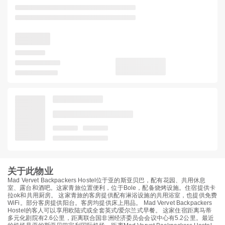
关于此物业
Mad Vervet Backpackers Hostel位于亚的斯亚贝巴，配有花园、共用休息
室、露台和酒吧。这家青旅位置便利，位于Bole，配备烧烤设施。住宿提供卡
拉ok和共用厨房。 这家青旅的客房提供配有淋浴设施的共用浴室，也提供免费
WiFi。部分客房提供阳台。客房均提供床上用品。 Mad Vervet Backpackers
Hostel的客人可以享用欧陆式或全套英式/爱尔兰式早餐。 这家住宿距离马蒂
多元化剧院有2.6公里，距离联合国非洲经济委员会会议中心有5.2公里。最近