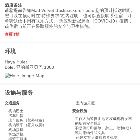
酒店备注
请您提前告知Mad Vervet Backpackers Hostel您的预计抵达时间。
您可以在预订时在“特殊要求”栏内注明，也可以直接联系住宿，订
单确认信中附有联系方式。 为应对新冠肺炎（COVID-19）疫情，
该住宿当前正在采取额外的安全与卫生措施。
查看详情
环境
Haya Hulet
Bole, 亚的斯亚贝巴 1000
设施与服务
交通服务
室内游乐区
机场巴士
安全设施
汽车租赁
工作人员遵循由地方权威机构发布
班车服务（额外收费）
的所有安全规定
机场班车（额外收费）
不提供打印菜单、杂志、笔和纸张
机场接机
等共用物件和文具
机场送机
已建立客人健康检查机制
摆渡车服务