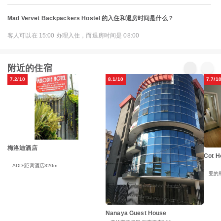
Mad Vervet Backpackers Hostel 的入住和退房时间是什么？
客人可以在 15:00 办理入住，而退房时间是 08:00
附近的住宿
7.2/10
8.1/10
7.7/1
梅洛迪酒店
Cot H
ADD
距离酒店320m
亚的
Nanaya Guest House