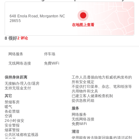
648 Enola Road, Morganton NC
28655
在地图上查看
8 很好
2 评论
网络服务
停车场
无线网络连接
免費WiFi
保持身体距离
工作人员遵循由地方权威机构发布的
所有安全规定
无接触办理入住/退房
不提供打印菜单、杂志、笔和纸张等
支持无现金支付
共用物件和文具
其它
已建立客人健康检查机制
提供急救药箱
禁烟客房
暖气
服务
各处禁烟
网络服务
空调
无线网络连接
24小时保安
免費WiFi
安全警报
烟雾警报
清洁
公共区域都有监视器
使用能有效去除新冠病毒的清洁试剂