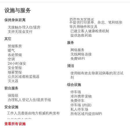
设施与服务
的所有安全规定
保持身体距离
不提供打印菜单、杂志、笔和纸张
等共用物件和文具
无接触办理入住/退房
已建立客人健康检查机制
支持无现金支付
提供急救药箱
其它
服务
禁烟客房
网络服务
暖气
无线网络连接
各处禁烟
免費WiFi
空调
24小时保安
清洁
安全警报
烟雾警报
使用能有效去除新冠病毒的清洁试
公共区域都有监视器
剂
灭火器
综合设施
前台服务
停车场
保险箱
准许携带宠物
办理私人登记入住/退房手续
免费停车
停车场 (内设)
安全设施
私人停车场
工作人员遵循由地方权威机构发布
所有区域均提供WiFi
查看所有设施