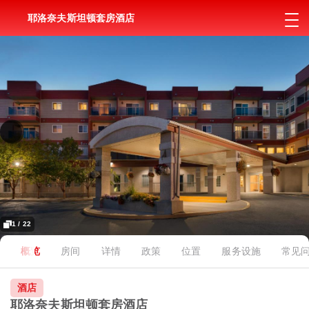
耶洛奈夫斯坦顿套房酒店
1 / 22
概览
房间
详情
政策
位置
服务设施
常见
酒店
耶洛奈夫斯坦顿套房酒店