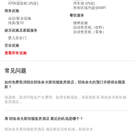
ATM/提款机 (内设)
停车场 (内设)
所有区域均提供WiFi
商务设施
餐饮服务
会议/宴会设施
传真/复印
烧烤设施
自动售货机（饮料）
娱乐设施及家庭服务
自动售货机（零食）
婴儿安全门
安全设施
查看所有设施
常见问题
如何免费取消我在耶洛奈夫斯坦顿套房酒店，耶洛奈夫的预订并获得全额退
款？
很遗憾，取消可能会产生费用。如需全额退款，请直接联系 耶洛奈夫斯坦顿
套房酒店 。
离 耶洛奈夫斯坦顿套房酒店 最近的机场是哪个？
耶洛奈夫斯坦顿套房酒店 酒店附近没有机场，耶洛奈夫