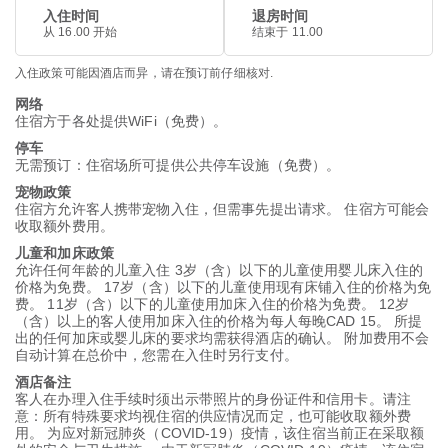
入住时间
退房时间
从 16.00 开始
结束于 11.00
入住政策可能因酒店而异，请在预订前仔细核对.
网络
住宿方于各处提供WiFi（免费）。
停车
无需预订：住宿场所可提供公共停车设施（免费）。
宠物政策
住宿方允许客人携带宠物入住，但需事先提出请求。 住宿方可能会
收取额外费用。
儿童和加床政策
允许任何年龄的儿童入住 3岁（含）以下的儿童使用婴儿床入住的
价格为免费。 17岁（含）以下的儿童使用现有床铺入住的价格为免
费。 11岁（含）以下的儿童使用加床入住的价格为免费。 12岁
（含）以上的客人使用加床入住的价格为每人每晚CAD 15。 所提
出的任何加床或婴儿床的要求均需获得酒店的确认。 附加费用不会
自动计算在总价中，您需在入住时另行支付。
酒店备注
客人在办理入住手续时须出示带照片的身份证件和信用卡。请注
意：所有特殊要求均视住宿的供应情况而定，也可能收取额外费
用。 为应对新冠肺炎（COVID-19）疫情，该住宿当前正在采取额