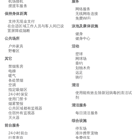
机场接机
服务
摆渡车服务
网络服务
保持身体距离
无线网络连接
免費WiFi
支持无现金支付
在合适区域工作人员与客人间已设
泳池及康体设施
置屏障或隔断
健身
公共场所
健身中心
户外家具
活动
野餐区
壁球
其它
网球场
垂钓
禁烟客房
划独木舟
电梯
远足
暖气
骑行
各处禁烟
空调
清洁
指定吸烟区
使用能有效去除新冠病毒的清洁试
24小时保安
剂
使用门禁卡
烟雾警报
清洁服务
公共区域都有监视器
住宿外有监视器
每日清洁服务
灭火器
综合设施
前台服务
停车场
24小时前台
准许携带宠物
行李寄存
免费停车