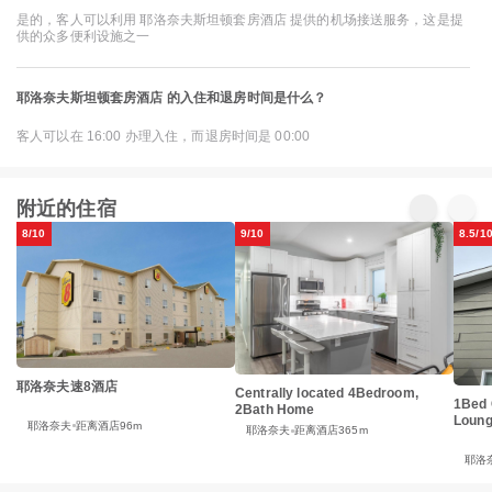
是的，客人可以利用 耶洛奈夫斯坦顿套房酒店 提供的机场接送服务，这是提
供的众多便利设施之一
耶洛奈夫斯坦顿套房酒店 的入住和退房时间是什么？
客人可以在 16:00 办理入住，而退房时间是 00:00
附近的住宿
8/10
9/10
8.5/1
耶洛奈夫速8酒店
Centrally located 4Bedroom,
1Bed 
2Bath Home
Loun
耶洛奈夫
距离酒店96m
耶洛奈夫
距离酒店365m
耶洛