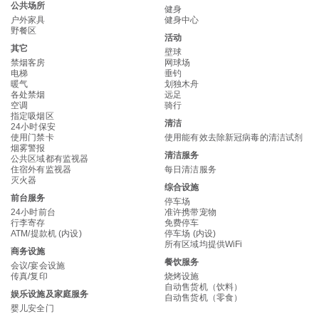
公共场所
健身
户外家具
健身中心
野餐区
活动
其它
壁球
禁烟客房
网球场
电梯
垂钓
暖气
划独木舟
各处禁烟
远足
空调
骑行
指定吸烟区
清洁
24小时保安
使用门禁卡
使用能有效去除新冠病毒的清洁试剂
烟雾警报
清洁服务
公共区域都有监视器
住宿外有监视器
每日清洁服务
灭火器
综合设施
前台服务
停车场
24小时前台
准许携带宠物
行李寄存
免费停车
ATM/提款机 (内设)
停车场 (内设)
所有区域均提供WiFi
商务设施
餐饮服务
会议/宴会设施
传真/复印
烧烤设施
自动售货机（饮料）
娱乐设施及家庭服务
自动售货机（零食）
婴儿安全门