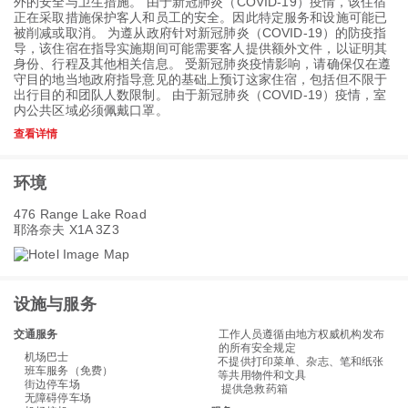
外的安全与卫生措施。 由于新冠肺炎（COVID-19）疫情，该住宿
正在采取措施保护客人和员工的安全。因此特定服务和设施可能已
被削减或取消。 为遵从政府针对新冠肺炎（COVID-19）的防疫指
导，该住宿在指导实施期间可能需要客人提供额外文件，以证明其
身份、行程及其他相关信息。 受新冠肺炎疫情影响，请确保仅在遵
守目的地当地政府指导意见的基础上预订这家住宿，包括但不限于
出行目的和团队人数限制。 由于新冠肺炎（COVID-19）疫情，室
内公共区域必须佩戴口罩。
查看详情
环境
476 Range Lake Road
耶洛奈夫 X1A 3Z3
设施与服务
交通服务
工作人员遵循由地方权威机构发布
的所有安全规定
机场巴士
不提供打印菜单、杂志、笔和纸张
班车服务（免费）
等共用物件和文具
街边停车场
提供急救药箱
无障碍停车场