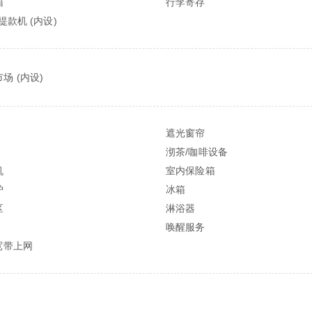
箱
行李寄存
/提款机 (内设)
场 (内设)
遮光窗帘
沏茶/咖啡设备
机
室内保险箱
炉
冰箱
区
淋浴器
唤醒服务
宽带上网