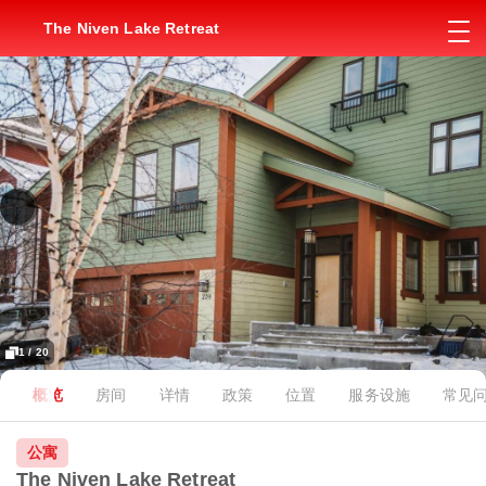
The Niven Lake Retreat
1 / 20
概览
房间
详情
政策
位置
服务设施
常见
公寓
The Niven Lake Retreat