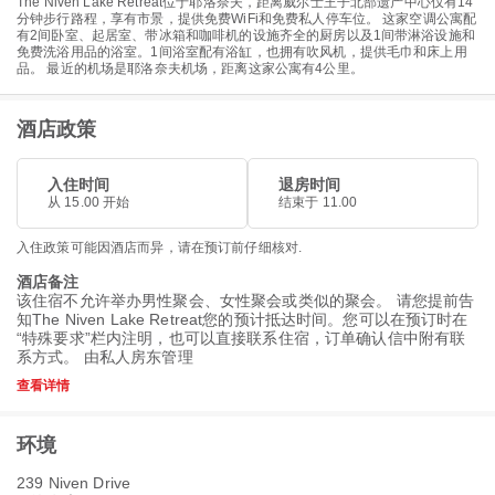
The Niven Lake Retreat位于耶洛奈夫，距离威尔士王子北部遗产中心仅有14
分钟步行路程，享有市景，提供免费WiFi和免费私人停车位。 这家空调公寓配
有2间卧室、起居室、带冰箱和咖啡机的设施齐全的厨房以及1间带淋浴设施和
免费洗浴用品的浴室。1间浴室配有浴缸，也拥有吹风机，提供毛巾和床上用
品。 最近的机场是耶洛奈夫机场，距离这家公寓有4公里。
酒店政策
入住时间
退房时间
从 15.00 开始
结束于 11.00
入住政策可能因酒店而异，请在预订前仔细核对.
酒店备注
该住宿不允许举办男性聚会、女性聚会或类似的聚会。 请您提前告
知The Niven Lake Retreat您的预计抵达时间。您可以在预订时在
“特殊要求”栏内注明，也可以直接联系住宿，订单确认信中附有联
系方式。 由私人房东管理
查看详情
环境
239 Niven Drive