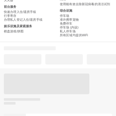
灭火器
使用能有效去除新冠病毒的清洁试剂
前台服务
综合设施
快速办理入住/退房手续
行李寄存
停车场
办理私人登记入住/退房手续
准许携带宠物
免费停车
娱乐设施及家庭服务
停车场 (内设)
棋盘游戏/拼图
私人停车场
所有区域均提供WiFi