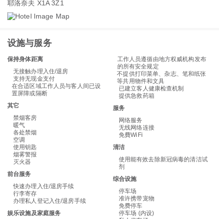
耶洛奈夫 X1A 3Z1
设施与服务
保持身体距离
工作人员遵循由地方权威机构发布
的所有安全规定
无接触办理入住/退房
不提供打印菜单、杂志、笔和纸张
支持无现金支付
等共用物件和文具
在合适区域工作人员与客人间已设
已建立客人健康检查机制
置屏障或隔断
提供急救药箱
其它
服务
禁烟客房
网络服务
暖气
无线网络连接
各处禁烟
免費WiFi
空调
使用钥匙
清洁
烟雾警报
使用能有效去除新冠病毒的清洁试
灭火器
剂
前台服务
综合设施
快速办理入住/退房手续
停车场
行李寄存
准许携带宠物
办理私人登记入住/退房手续
免费停车
娱乐设施及家庭服务
停车场 (内设)