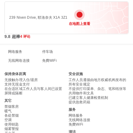
239 Niven Drive, 耶洛奈夫 X1A 3Z1
在地图上查看
9.8 超棒
4 评论
网络服务
停车场
无线网络连接
免費WiFi
保持身体距离
安全设施
无接触办理入住/退房
工作人员遵循由地方权威机构发布的
支持无现金支付
所有安全规定
在合适区域工作人员与客人间已设置
不提供打印菜单、杂志、笔和纸张等
屏障或隔断
共用物件和文具
已建立客人健康检查机制
其它
提供急救药箱
禁烟客房
服务
暖气
各处禁烟
网络服务
空调
无线网络连接
使用钥匙
免費WiFi
烟雾警报
清洁