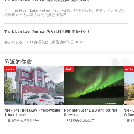
The Niven Lake Retreat 酒店是否提供机场接送服务？
不，The Niven Lake Retreat 酒店不提供机场接送服务。但是，客人可以轻
松利用城市内丰富多样的公共交通选择。
The Niven Lake Retreat 的入住和退房时间是什么？
客人可以在 15:00 办理入住，而退房时间是 00:00
附近的住宿
10/10
9/10
10/10
NN - The Hideaway - Yellowknife
Northern Star B&B and Tourist
NN - 
1-bed 1-bath
Services
Yello
耶洛奈夫
距离酒店13m
耶洛奈夫
距离酒店71m
耶洛