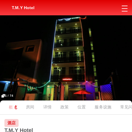
T.M.Y Hotel
1 / 74
概览
房间
详情
政策
位置
服务设施
常见
酒店
T.M.Y Hotel