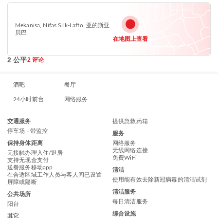
Mekanisa, Nifas Silk-Lafto, 亚的斯亚
贝巴
在地图上查看
2 公平
2 评论
酒吧
餐厅
24小时前台
网络服务
交通服务
提供急救药箱
停车场 - 带监控
服务
保持身体距离
网络服务
无线网络连接
无接触办理入住/退房
免費WiFi
支持无现金支付
送餐服务移动app
清洁
在合适区域工作人员与客人间已设置
使用能有效去除新冠病毒的清洁试剂
屏障或隔断
清洁服务
公共场所
每日清洁服务
阳台
综合设施
其它