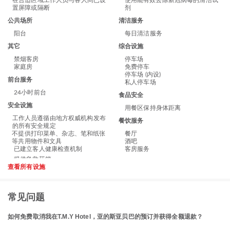
在合适区域工作人员与客人间已设
使用能有效去除新冠病毒的清洁试
置屏障或隔断
剂
公共场所
清洁服务
阳台
每日清洁服务
其它
综合设施
禁烟客房
停车场
家庭房
免费停车
停车场 (内设)
前台服务
私人停车场
24小时前台
食品安全
安全设施
用餐区保持身体距离
工作人员遵循由地方权威机构发布
餐饮服务
的所有安全规定
不提供打印菜单、杂志、笔和纸张
餐厅
等共用物件和文具
酒吧
已建立客人健康检查机制
客房服务
查看所有设施
常见问题
如何免费取消我在T.M.Y Hotel，亚的斯亚贝巴的预订并获得全额退款？