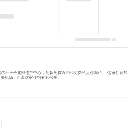
靠近威尔士王子北部遗产中心，配备免费WiFi和免费私人停车位。 这家住宿加早
奈夫机场，距离这家住宿有10公里。