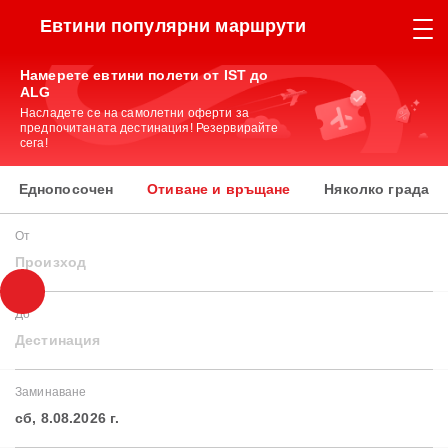
Евтини популярни маршрути
Намерете евтини полети от IST до
ALG
Насладете се на самолетни оферти за
предпочитаната дестинация! Резервирайте
сега!
Еднопосочен
Отиване и връщане
Няколко града
От
Произход
До
Дестинация
Заминаване
сб, 8.08.2026 г.