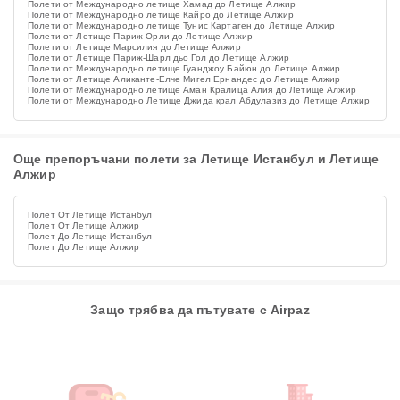
Полети от Международно летище Хамад до Летище Алжир
Полети от Международно летище Кайро до Летище Алжир
Полети от Международно летище Тунис Картаген до Летище Алжир
Полети от Летище Париж Орли до Летище Алжир
Полети от Летище Марсилия до Летище Алжир
Полети от Летище Париж-Шарл дьо Гол до Летище Алжир
Полети от Международно летище Гуанджоу Байюн до Летище Алжир
Полети от Летище Аликанте-Елче Мигел Ернандес до Летище Алжир
Полети от Международно летище Аман Кралица Алия до Летище Алжир
Полети от Международно Летище Джида крал Абдулазиз до Летище Алжир
Още препоръчани полети за Летище Истанбул и Летище
Алжир
Полет От Летище Истанбул
Полет От Летище Алжир
Полет До Летище Истанбул
Полет До Летище Алжир
Защо трябва да пътувате с Airpaz