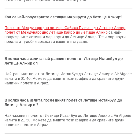
предлагат удобни връзки за вашето пътуване.
Кои са най-популярните летищни маршрути до Летище Алжир?
полет от Международно летище Сабиха Гьокчен до Летище Алжир
,
полет от Международно летище Кайро до Летище Алжир
са най-
популярните летищни маршрути до Летище Алжир. Тези маршрути
предлагат удобни връзки за вашето пътуване.
В колко часа излита най-ранният полет от Летище Истанбул до
Летище Алжир с ?
Най-ранният полет от Летище Истанбул до Летище Алжир с Air Algerie
излита в 01:40. Можете да видите този график и да сравните други
налични полети в Airpaz.
В колко часа излита последният полет от Летище Истанбул до
Летище Алжир с ?
Най-късният полет от Летище Истанбул до Летище Алжир с Air Algerie
излита в 21:50. Можете да видите този график и да сравните други
налични полети в Airpaz.