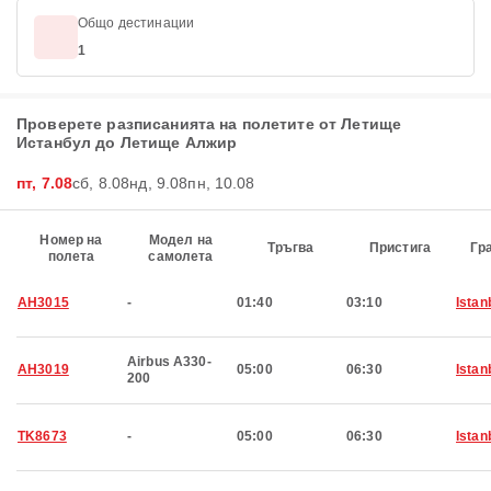
Общо дестинации
1
Проверете разписанията на полетите от Летище
Истанбул до Летище Алжир
пт, 7.08
сб, 8.08
нд, 9.08
пн, 10.08
Номер на
Модел на
Тръгва
Пристига
Гр
полета
самолета
AH3015
-
01:40
03:10
Istan
Airbus A330-
AH3019
05:00
06:30
Istan
200
TK8673
-
05:00
06:30
Istan