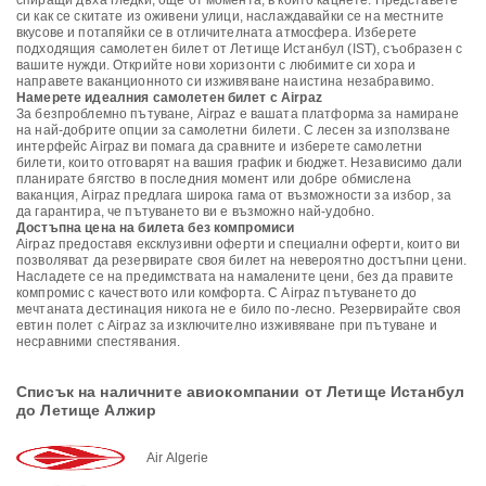
спиращи дъха гледки, още от момента, в който кацнете. Представете
си как се скитате из оживени улици, наслаждавайки се на местните
вкусове и потапяйки се в отличителната атмосфера. Изберете
подходящия самолетен билет от Летище Истанбул (IST), съобразен с
вашите нужди. Открийте нови хоризонти с любимите си хора и
направете ваканционното си изживяване наистина незабравимо.
Намерете идеалния самолетен билет с Airpaz
За безпроблемно пътуване, Airpaz е вашата платформа за намиране
на най-добрите опции за самолетни билети. С лесен за използване
интерфейс Airpaz ви помага да сравните и изберете самолетни
билети, които отговарят на вашия график и бюджет. Независимо дали
планирате бягство в последния момент или добре обмислена
ваканция, Airpaz предлага широка гама от възможности за избор, за
да гарантира, че пътуването ви е възможно най-удобно.
Достъпна цена на билета без компромиси
Airpaz предоставя ексклузивни оферти и специални оферти, които ви
позволяват да резервирате своя билет на невероятно достъпни цени.
Насладете се на предимствата на намалените цени, без да правите
компромис с качеството или комфорта. С Airpaz пътуването до
мечтаната дестинация никога не е било по-лесно. Резервирайте своя
евтин полет с Airpaz за изключително изживяване при пътуване и
несравними спестявания.
Списък на наличните авиокомпании от Летище Истанбул
до Летище Алжир
Air Algerie