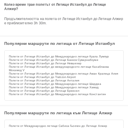
Колко време трае полетът от Летище Истанбул до Летище
Алжир?
Продължителността на полета от Летище Истанбул до Летище Алжир
е приблизително 3h 30m.
Популярни маршрути по летища от Летище Истанбул
Полети от Летище Истанбул до Международно летище Куала Лумпур
Полети от Летище Истанбул до Летище Банкок Суварнабхуми
Полети от Летище Истанбул до Летище Невшехир
Полети от Летище Истанбул до международното летище Казабланка
Мохамед V
Полети от Летище Истанбул до Международно летище Аман Кралица Алия
Полети от Летище Истанбул до Trabzon Airport
Полети от Летище Истанбул до Летище Анталия
Полети от Летище Истанбул до Международно летище Шарджа
Полети от Летище Истанбул до Международно летище Хамад
Полети от Летище Истанбул до Летище Брюксел
Полети от Летище Истанбул до Международно летище Константин
Популярни маршрути по летища към Летище Алжир
Полети от Международно летище Сабиха Гьокчен до Летище Алжир