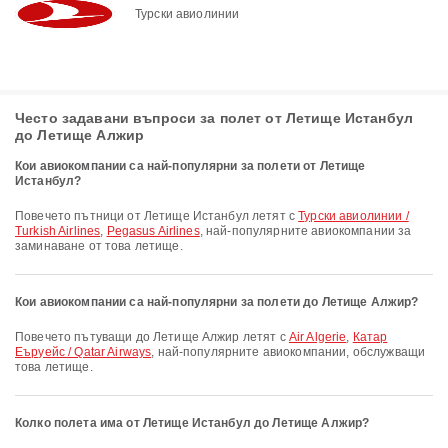
Турски авиолинии
Често задавани въпроси за полет от Летище Истанбул
до Летище Алжир
Кои авиокомпании са най-популярни за полети от Летище
Истанбул?
Повечето пътници от Летище Истанбул летят с
Турски авиолинии /
Turkish Airlines
,
Pegasus Airlines
, най-популярните авиокомпании за
заминаване от това летище.
Кои авиокомпании са най-популярни за полети до Летище Алжир?
Повечето пътуващи до Летище Алжир летят с
Air Algerie
,
Катар
Еъруейс / Qatar Airways
, най-популярните авиокомпании, обслужващи
това летище.
Колко полета има от Летище Истанбул до Летище Алжир?