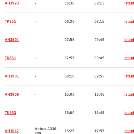
AH3923
-
06:30
08:15
Istan
TK851
-
06:30
08:15
Istan
AH3901
-
07:55
09:45
Istan
TK651
-
07:55
09:45
Istan
AH3901
-
08:10
09:55
Istan
AH3909
-
15:00
16:45
Istan
TK653
-
15:00
16:45
Istan
Airbus A330-
AH3017
16:25
17:55
Istan
200