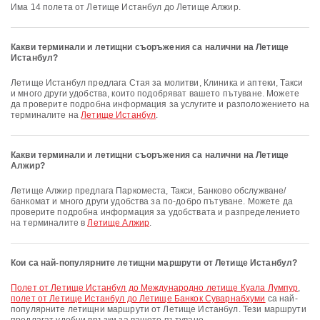
Има 14 полета от Летище Истанбул до Летище Алжир.
Какви терминали и летищни съоръжения са налични на Летище
Истанбул?
Летище Истанбул предлага Стая за молитви, Клиника и аптеки, Такси
и много други удобства, които подобряват вашето пътуване. Можете
да проверите подробна информация за услугите и разположението на
терминалите на
Летище Истанбул
.
Какви терминали и летищни съоръжения са налични на Летище
Алжир?
Летище Алжир предлага Паркоместа, Такси, Банково обслужване/
банкомат и много други удобства за по-добро пътуване. Можете да
проверите подробна информация за удобствата и разпределението
на терминалите в
Летище Алжир
.
Кои са най-популярните летищни маршрути от Летище Истанбул?
полет от Летище Истанбул до Международно летище Куала Лумпур
,
полет от Летище Истанбул до Летище Банкок Суварнабхуми
са най-
популярните летищни маршрути от Летище Истанбул. Тези маршрути