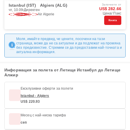
Istanbul (IST)
Algiers (ALG)
Започнете от
US$ 282.66
чт, 10.09
Директен
Цена/ Пакс
Air Algerie
Книга
Моля, имайте предвид, че цените, посочени на тази
страница, може да не са актуални и да подлежат на промяна
без предизвестие. Стремим се да предоставим най-точната и
актуална информация.
Информация за полета от Летище Истанбул до Летище
Алжир
Ексклузивни оферти за полети
Istanbul - Algiers
US$ 220.93
Месец с най-ниска тарифа
сеп