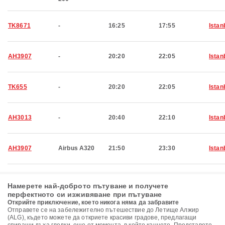
TK8671
-
16:25
17:55
Istan
AH3907
-
20:20
22:05
Istan
TK655
-
20:20
22:05
Istan
AH3013
-
20:40
22:10
Istan
AH3907
Airbus A320
21:50
23:30
Istan
Намерете най-доброто пътуване и получете
перфектното си изживяване при пътуване
Открийте приключение, което никога няма да забравите
Отправете се на забележително пътешествие до Летище Алжир
(ALG), където можете да откриете красиви градове, предлагащи